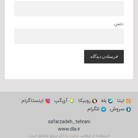
تلفن
ایتا
بله
روبیکا
آی‌گپ
اینستاگرام
سروش
تلگرام
safarzadeh_tehrani
www.dla.ir
استفاده از مطالب سایت با ذکر منبع بلامانع است