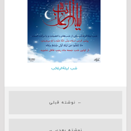
شب لیلةالرغائب
← نوشته قبلی
نوشته بعدی →