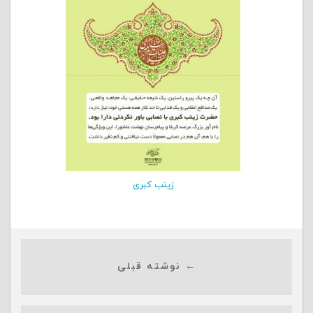
زینب کبری
← نوشته قبلی