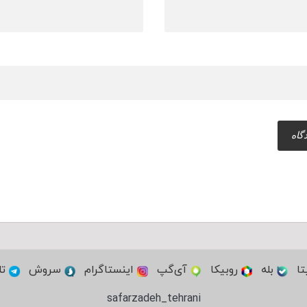
تا
بله
روبیکا
آی‌گپ
اینستاگرام
سروش
تل
safarzadeh_tehrani