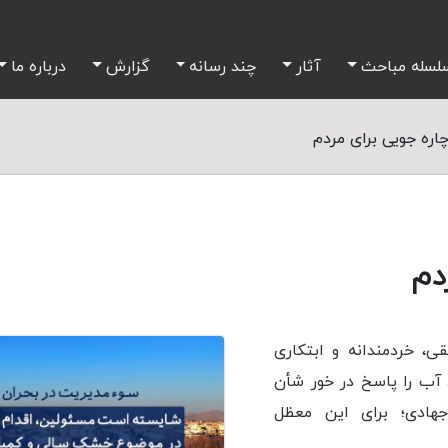
لسله مباحث
آثار
چند رسانه
گزارش
درباره ما
اره جویی برای مردم
دم
، خردمندانه و ابتکاری
آب را پاسخ در خور شأن
ادی؛ برای این معظل