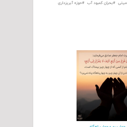
میتی
بحران کمبود آب
حوزه آبریزداری
چهار بیم و چهار پناهگاه