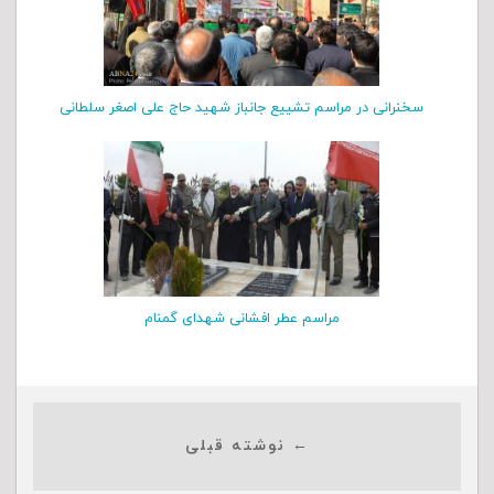
سخنرانی در مراسم تشییع جانباز شهید حاج علی اصغر سلطانی
مراسم عطر افشانی شهدای گمنام
← نوشته قبلی