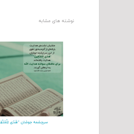
نوشته های مشابه
سرچشمه جوشان “هُدًى لِلْمُتَّقِ