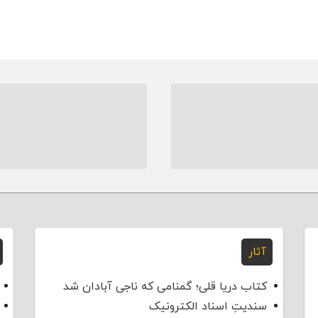
آثار
کتاب دریا قلی؛ گمنامی که ناجی آبادان شد
سندیتِ اسناد الکترونیک