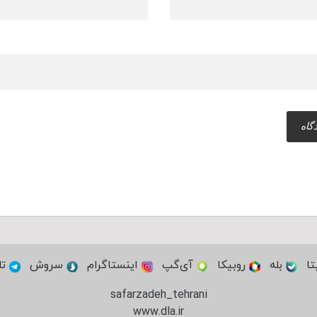
تا
بله
روبیکا
آی‌گپ
اینستاگرام
سروش
تل
safarzadeh_tehrani
www.dla.ir