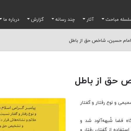
لسله مباحث
آثار
چند رسانه
گزارش
درباره ما
مام حسین، شاخص حق از باطل
 حق از باطل
صمیمی و نوع رفتار و گفتار
گاه فضا شُبهه‌آلود شد و
تفاده از گفتار، رفتار و