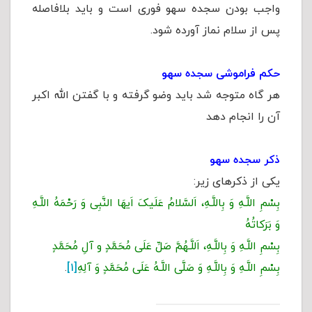
واجب بودن سجده سهو فوری است و باید بلافاصله
پس از سلام نماز آورده شود.
حکم فراموشی سجده سهو
هر گاه متوجه شد باید وضو گرفته و با گفتن الله اکبر
آن را انجام دهد
ذکر سجده سهو
یکی از ذکرهای زیر:
بِسْمِ اللَّـهِ وَ بِاللَّـهِ، اَلسَّلامُ عَلَیکَ اَیهَا النَّبِی وَ رَحْمَهُ اللَّـهِ
وَ بَرَکاتُهُ
بِسْمِ اللَّـهِ وَ بِاللَّـهِ، اَللَّـهُمَّ صَلِّ عَلَی مُحَمَّدٍ و آلِ مُحَمَّدٍ
بِسْمِ اللَّـهِ وَ بِاللَّـهِ وَ صَلَّی اللَّـهُ عَلَی مُحَمَّدٍ وَ آلِهِ
[۱]
.