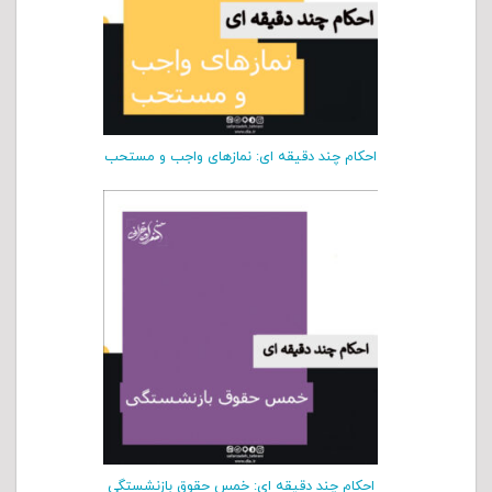
احکام چند دقیقه ای: نمازهای واجب و مستحب
احکام چند دقیقه ای: خمس حقوق بازنشستگی