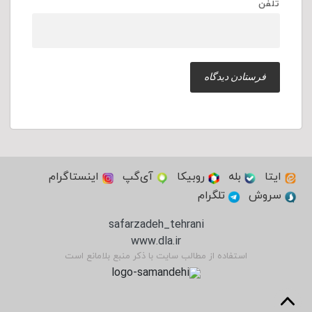
تلفن
ایتا
بله
روبیکا
آی‌گپ
اینستاگرام
سروش
تلگرام
safarzadeh_tehrani
www.dla.ir
استفاده از مطالب سایت با ذکر منبع بلامانع است