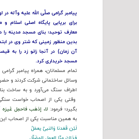
پیامبر گرامی صلَّى الله علیه وآله د
برای برپایی پایگاه اصلی اسلام و 
معارف توحید؛ بنای مسجد مدینه را در 
بدین منظور زمینی که شتر وی در ابت
آن زمان) در آنجا زانو زد را به قیم
مسجد خریداری كرد.
تمام مسلمانان، همراه پیامبر گرامی
وسائل ساختمانی شرکت کردند و حضرت 
اطراف سنگ می‌آورد و به ساخت بن
وقتی یكی از اصحاب خواست سنگی ر
بگیرد؛ فرمود:
لا، إذهَب فاحمِل غَیرَه
ن
به همین مناسبت یکی از اصحاب این 
لَئِن قَعَدنا وَالنبىّ یعمَلُ
فذاكَ مِنّا العمل المضَلّل