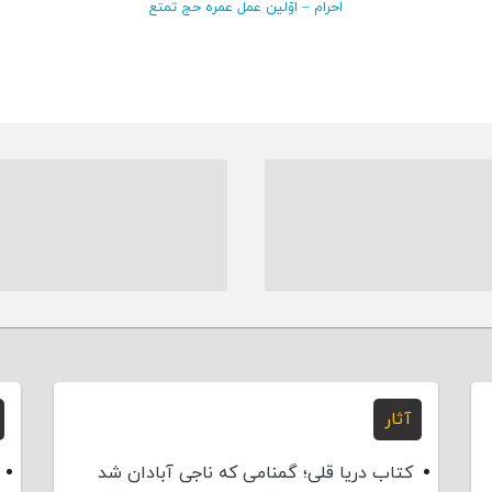
احرام – اوّلین عمل عمره حج تمتع
آثار
کتاب دریا قلی؛ گمنامی که ناجی آبادان شد