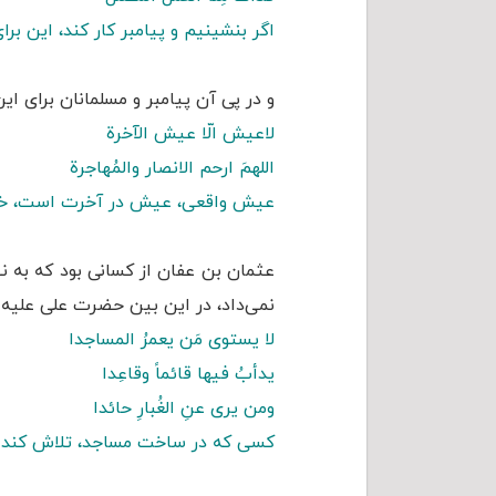
اگر بنشینیم و پیامبر کار کند، این بر
و در پی آن پیامبر و مسلمانان برای 
لاعیش الّا عیش الآخرة
اللهمَ ارحم الانصار والمُهاجرة
عیش واقعی، عیش در آخرت است، خداو
عثمان بن عفان از کسانی بود که به 
نمی‌داد، در این بین حضرت علی علیه ا
لا یستوی مَن یعمرُ المساجدا
یدأبُ فیها قائماً وقاعِدا
ومن یرى عنِ الغُبارِ حائدا
کسی که در ساخت مساجد، تلاش کند با