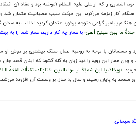
د، اشعاری را که از علی علیه السلام آموخته بود و مفاد آن انتقاد 
، در هنگام کار زمزمه می‌کرد، این حرکت سبب عصبانیت عثمان شد و
 هنگام پیامبر گرامی متوجه برخورد عثمان گردید لذا لب به سخن گ
راً جلدةُ ما بین عینىّ أنفی؛
با عمار چه کار دارید، عمار شما را به به
كرد و مسلمانان با توجه به روحیه عمار، سنگ بیشتری بر دوش او 
چون عمار این رویه را دید زبان به گله گشود که اینان قصد جان 
فرمود:
«ويحَكَ يا ابنَ سُميَّةَ لیسوا بالذین یقتلونك، تقتلُكَ الفئةُ الباغِ
ی مسجد به پایان رسید، و سال به سال بر وسعت آن افزوده می‌شد.