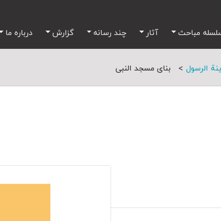
لسله مباحث
آثار
چند رسانه
گزارش
درباره ما
>
نة الرسول
بنای مسجد النبی