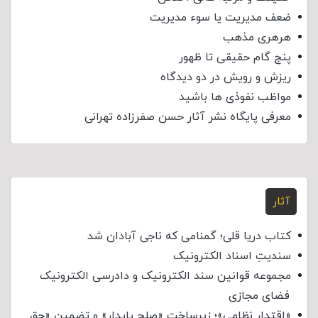
ضعف مدیریت یا سوء مدیریت
هرهری مذهب
پنج گام حقیقی تا ظهور
ریزش و رویش در دو دیدگاه
مواظب نفوذی‌ ها باشید
معرفی پایگاه نشر آثار حسن صفرزاده تهرانی
آثار
کتاب دریا قلی؛ گمنامی که ناجی آبادان شد
سندیتِ اسناد الکترونیک
مجموعه قوانین سند الکترونیک و دادرسی الکترونیک
فضای مجازی
«اقتدار نظامی»؛ زیرساخت «صلح پایدار» و تضمین «حق