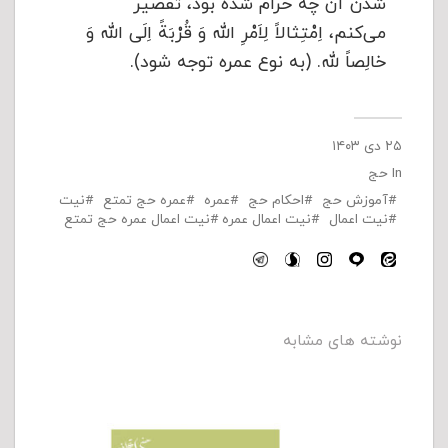
شدن آن چه حرام شده بود، تقصیر
می‌کنم، اِمْتِثالاً لِاَمْرِ الله وَ قُرْبَةً اِلَی الله وَ
خالِصاً لله. (به نوع عمره توجه شود).
۲۵ دی ۱۴۰۳
In
حج
آموزش حج
احکام حج
عمره
عمره حج تمتع
نیت
نیت اعمال
نیت اعمال عمره
نیت اعمال عمره حج تمتع
نوشته های مشابه