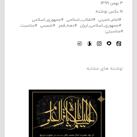
۳ بهمن ۱۳۹۹
In
عکس نوشته
امام_خمینی
انقلاب_اسلامی
جمهوری_اسلامی
جمهوری_اسلامی_ایران
دهه_فجر
شمسی
مناسبت
مناسبتی
نوشته های مشابه