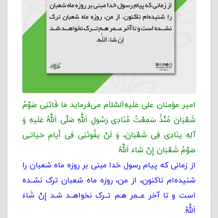
امیر مؤمنان علی عَلَیهِ‌اَلسَّلاَم می‌فرماید مَا فَاتَنِی صَوْمُ
شَعْبَانَ مُنْذُ سَمِعْتُ مُنَادِی رَسُولِ اَللَّهِ صَلَّى اَللَّهُ عَلَیهِ وَ
آلِهِ ینَادِی فِی شَعْبَانَ، وَ لَنْ یفُوتَنِی فِی أَیامِ حَیاتـِی
صَوْمُ شَعْبَانَ إِنْ شَاءَ اَللَّهُ
از زمانی که پیام رسول خدا مبنی بر روزه ماه شعبان را
شنیده‌ام تاکنون، از من، روزه ماه شعبان ترک نشــده
است و تا آخر عــمر هـم تــرک نخواهــد شـد إِنْ شَاءَ
اَللَّهُ.