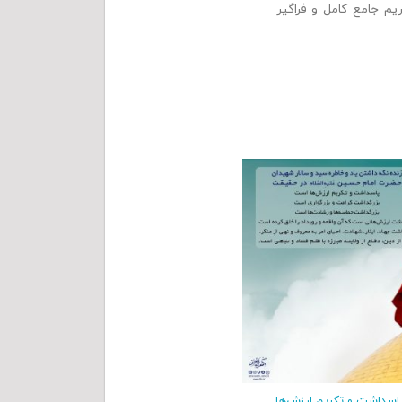
یم_جامع_کامل_و_فراگیر
اسداشت و تکریم ارزش‌ها