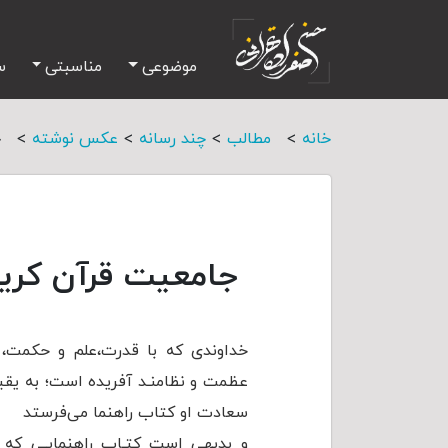
موضوعی
مناسبتی
س
>
>
>
>
خانه
مطالب
چند رسانه
عکس نوشته
ج
جامعیت قرآن کری
خداوندی که با قدرت،علم و حکمت، ه
عظمت و نظامنـد آفریده است؛ به یقین 
سعادت او کتاب راهنما می‌فرستد
و بدیهی است کتـاب راهنمایـی که 