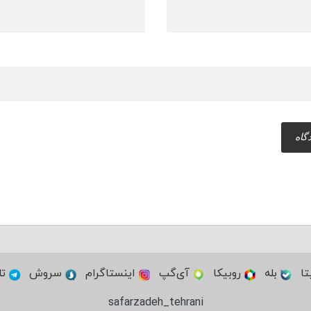
تا
بله
روبیکا
آی‌گپ
اینستاگرام
سروش
تل
safarzadeh_tehrani