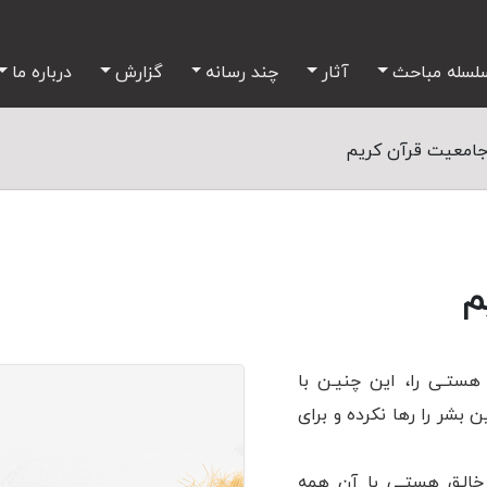
لسله مباحث
آثار
چند رسانه
گزارش
درباره ما
امعیت قرآن کریم
م
ستـی را، این چنیـن با
بشر را رها نکرده و برای
خالـق هستـی با آن همه