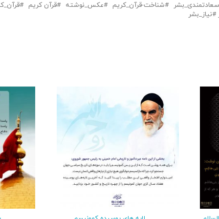
عادتمندی_بشر
شناخت-قرآن_کریم
عکس_نوشته
قرآن کریم
قرآن_کر
نیاز_بشر
لسلام
لایه های پوسیده کمونیسم
پ