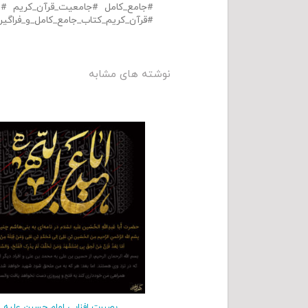
جامع_کامل
جامعیت_قرآن_کریم
س
قرآن_کریم_کتاب_جامع_کامل_و_فراگیر
نوشته های مشابه
بصیرت افزایی امام حسین علیه ا