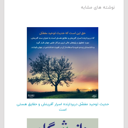
نوشته های مشابه
حدیث توحید مفضّل دربردارنده اسرار آفرینش و حقایق هستی
است