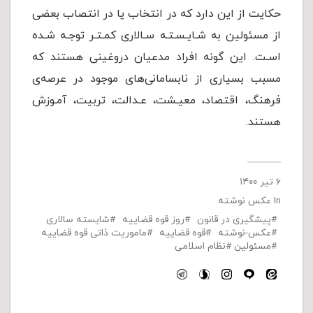
حکایت از این دارد که در انتخاب یا در انتصاب بعضی
از مسئولین به شـایـسـتـه سـالاری کمـتـر توجـه شـده
اسـت. این گونه افراد مدعیان دروغینی هستند که
مسبب بسیاری از نابسامانی‌های موجود در عرصه‌ی
فرهنگ، اقتصاد، معیـشت، عـدالت، تربیت، آمـوزش
هستند.
۶ تیر ۱۴۰۰
In
عکس نوشته
پیشگیری در قانون
روز قوه قضاییه
شایسته سالاری
عکس-نوشته
قوه قضاییه
ماموریت ذاتی قوه قضاییه
مسئولین
نظام اسلامی