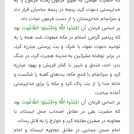
که حضرت موسی به سوی فرعون رفت، فرعون را به
خداپرستی دعوت کرد، پنجه در پنجه ساحران قرار داد
و سرانجام خداپرستان را از دست فرعون نجات داد.
بر اساس فرمان
أَنِ اعْبُدُوا اللَّهَ وَاجْتَنِبُوا الطَّاغُوتَ
بود
که پیامبر گرامی اسلام در مکه مبعوث شد، همه را به
توحید دعوت نمود، با شرک و بت پرستی مبارزه کرد،
در برابر توطئه مشرکین به مدینه هجرت کرد، در جنگ
بدر، احد، خندق و خیبر با کفار قریش و یهود مبارزه
کرد و سرانجام با فتح مکه، بت‌های کعبه را شکست و
خانه خدا را از بت پاک کرد و مکه را برای خداپرستی
آماده ساخت.
بر اساس فرمان
أَنِ اعْبُدُوا اللَّهَ وَاجْتَنِبُوا الطَّاغُوتَ
بود
که حضرت علی در مقابل اصحاب جمل ایستاد، با
معاویه در صفین مقابله کرد و خوارج را به قتل رساند.
امام حسن مجتبی در مقابل معاویه ایستاد و امام