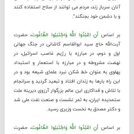
آنان سرباز زند، مردم می توانند از سلاح استفاده کنند
و با دشمن خود بجنگند”.
بر اساس
أَنِ اعْبُدُوا اللَّهَ وَاجْتَنِبُوا الطَّاغُوتَ
، حضرت
آیت‌الله حاج سید ابوالقاسم کاشانی در جنگ جهانی
اول و دوم، در مبارزه با رژیم غاصب اسرائیل، در
نهضت مشروطه و در مبارزه با استعمار و استبداد
پهلوی به عنوان خط شکن نبرد علمای شیعه بود و در
این راه بارها به زندان افتاد و تبعید گردید و سرانجام
با تلاش و فداکاری این عالم بزرگوار آرزوی دیرینه ملت
ستمدیده ایران، به ثمر نشست و صنعت نفت ملی شد
و دکتر مصدق به نخست وزیری رسید.
بر اساس
أَنِ اعْبُدُوا اللَّهَ وَاجْتَنِبُوا الطَّاغُوتَ
، حضرت