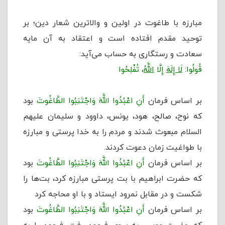
مبارزه با طاغوت در اولین و والاترین شعار دین؛ بر
توحید مقدم افتاده است و اعتقاد به آن مایه
سعادت و رستگاری به حساب می‌آید:
قُولُوا:
لَا إِلَهَ
إِلَّا
اللَّهُ
، تُفْلِحُوا
بر اساس فرمان
أَنِ اعْبُدُوا اللَّهَ وَاجْتَنِبُوا الطَّاغُوتَ
بود
که نوح، صالح، هود، یونس، داوود و سلیمان علیهم
السلام مبعوث شدند و مردم را به خدا پرستی و مبارزه
با طواغیت زمان دعوت کردند.
بر اساس فرمان
أَنِ اعْبُدُوا اللَّهَ وَاجْتَنِبُوا الطَّاغُوتَ
بود
که حضرت ابراهیم با بت پرستی مبارزه کرد، بت‌ها را
شکست و در مقابل نمرود ایستاد و با او محاجه کرد
بر اساس فرمان
أَنِ اعْبُدُوا اللَّهَ وَاجْتَنِبُوا الطَّاغُوتَ
بود