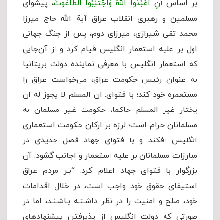
بر اساس
أَنِ اعْبُدُوا اللَّهَ وَاجْتَنِبُوا الطَّاغُوتَ
، پیشوای
مسلمین و رهبری انقلاب عراق آیة الله حاج میرزا
محمد تقی شیرازی، میرزای دوم، پس از جنگ جهانی
اول بر علیه استعمار انگلیس قیام کرد و از آن‌جایی
که استعمار انگلیس با معرفی نماینده دولت بریتانیا
به عنوان رئیس حکومت عراق، می‌خواست عراق را
مستعمره خود کند؛ با فتوای: ان المسلم لا یجوز له ان
یختار غیر المسلم حاکما، حکومت غیر مسلمان به
مسلمانان حرام است؛ لرزه بر ارکان حکومت استعماری
انگلیس افکند و با فتوای جهاد فصل جدیدی در
مبارزات مسلمانان بر علیه استعمار و اجانب گشود. آن
بزرگوار با فتوای جهاد اعلام کرد: “بـر مردم عراق
استیفای حقوق خود واجب است، در خلال اقدامات
خود، صلح و امنیت را در نظر داشـتـه بـاشـنـد، اما در
صورتی که دولت انگلیس از پذیرفتن پیشنهادهای