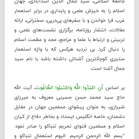
جامعه اسلامی، سید جمال الدین اسدآبادی، جهان
اسلام را به خیزش علمی و پایداری در برابر استعمار
غرب فرا خواندن و با سفرهای پی‌در‌پی، سخنرانی، ارائه
مقالات، انتشار روزنامه، برگزاری نشست‌های علمی و
تربیتی و ارتباط با علما و مراجع، مجد و عظمت اسلام
را دنبال کرد. بی تردید هرکس که با واژه استعمار
ستیزی کوچکترین آشنائی داشته باشد با نام سید
جمال آشنا است.
بر اساس
أَنِ اعْبُدُوا اللَّهَ وَاجْتَنِبُوا الطَّاغُوتَ
، آیت الله
حاج سید محمد حسن حسینی معروف به میرزای
شیرازی، به عنوان پیشوای مسلمین جهان در مقابل
دشمنان، خاصه انگلیس ایستاد و بخاطر دفاع از کیان
اسلام و مسلمین فتوای تحریم تنباکو را صادر نمود:
“بسم الله الرحمن الرحیم. الیوم استعمال تنباکو و