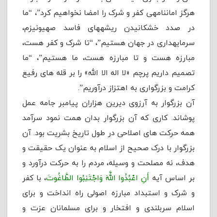
هرگز امان­نامه­ی کفر و شرک را امضا نخواهیم کرد”، “ما
در صدد خشکانیدن ریشه­های فاسد صهیونیزم،
سرمایه­داری در جهان هستیم”، “تا شرک و کفر هست،
مبارزه هست و تا مبارزه هست، ما هستیم”، “ما
تصمیم داریم پرچم «لا اله الا الله» را بر قله های رفیع
کرامت و بزرگواری به اهتزاز درآوریم”.
آن بزرگوار به آرزوی دیرین هزاران پیامبر جامه عمل
پوشاند. کاری که آن بزرگوار بدان همت نمود سرآمد
همه حرکت های اصلاحی در طول تاریخ بشریت بود. آن
بزرگوار با درک صحیح از اسلام به عنوان یک حقیقت و
هدف، نه مصلحت و وسیله، مردم را به حرکت درآورد و
بر اساس آیه
أَنِ اعْبُدُوا اللَّهَ وَاجْتَنِبُوا الطَّاغُوتَ
، با کفر
و شرک و استبداد مبارزه اصولی راه انداخت و برای
اسلام سربلندی و افتخار و برای مسلمانان عزت و