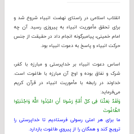
انقلاب اسلامی در راستای نهضت انبیاء شروع شد و
برای تحقق مأموریت انبیاء به پیروزی رسید. آن چه
امام خمینی، پیامبرگونه انجام داد در حقیقت از جنس
حرکت انبیاء و پاسخ به دعوت انبیاء بود.
اساس دعوت انبیاء بر خداپرستی و مبارزه با کفر،
شرک و نفاق بوده و اوج آن مبارزه با طاغوت است.
خداوند در رابطه با مأموریت انبیاء در قرآن کریم
می‌فرماید:
وَلَقَدْ بَعَثْنَا فِی کلِّ أُمَّةٍ رَسُولا أَنِ اعْبُدُوا اللَّهَ وَاجْتَنِبُوا
الطَّاغُوتَ
ما برای هر امتی رسولی فرستادیم تا خداپرستی را
ترویج کند و همگان را از پیرویِ طاغوت بازدارد.