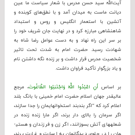
آیت‌الله سید حسن مدرس با شعار سیاست ما عین
دیانت ماست به میدان آمد و با نطق‌های کوبنده و
آتشین با استعمار انگلیس و روس و استبداد
شاهنشاهی مبارزه کرد و در نهایت جان شریف خود را
بر سر این راه نهاد و به دست عوامل رضا شاه به
شهادت رسید. حضرت امام به شدت تحت تاثیر
شخصیت مدرس قرار داشت و بر زنده نگه داشتن نام
و یاد بزرگوار تأکید فراوان داشت.
بر اساس
أَنِ اعْبُدُوا اللَّهَ وَاجْتَنِبُوا الطَّاغُوتَ
، مرجع
عالیقدر جهان اسلام حضرت امام خمینی با بانگ بلند
اعلام کرد که “اگر بندبند استخوان­هایمان را جدا سازند،
اگر سرمان را بالای دار برند، اگر مارا زنده زنده در
شعله­های آتش بسوزانند، اگر زن و فرزندان و هستی­
مان را در جلوی دیدگانمان به اسارت و غارت برند،