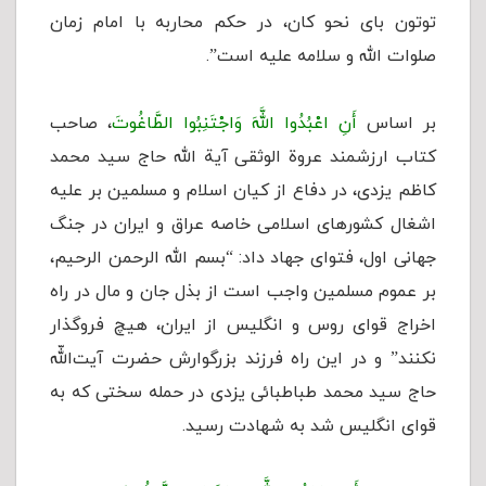
توتون بای نحو کان، در حکم محاربه با امام زمان
صلوات الله و سلامه علیه است”.
بر اساس
أَنِ اعْبُدُوا اللَّهَ وَاجْتَنِبُوا الطَّاغُوتَ
، صاحب
کتاب ارزشمند عروة الوثقی آیة ‌الله حاج سید محمد
کاظم یزدی، در دفاع از کیان اسلام و مسلمین بر علیه
اشغال کشورهای اسلامی خاصه عراق و ایران در جنگ
جهانی اول، فتوای جهاد داد: “بسم الله الرحمن الرحیم،
بر عموم مسلمین واجب است از بذل جان و مال در راه
اخراج قوای روس و انگلیس از ایران، هیچ فروگذار
نکنند” و در این راه فرزند بزرگوارش حضرت آیت‌اللّه
حاج سید محمد طباطبائی یزدی در حمله سختی که به
قوای انگلیس شد به شهادت رسید.