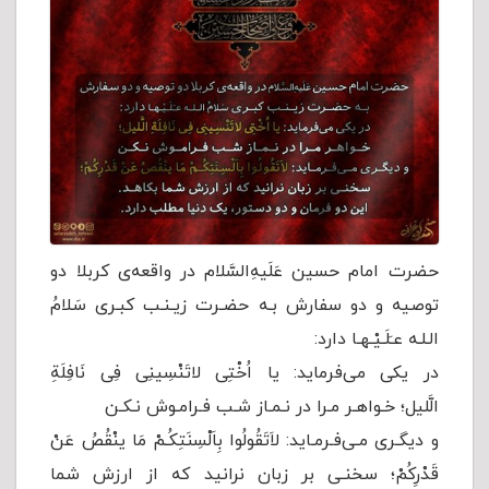
حضرت امام حسین عَلَیهِ‌السَّلام در واقعه‌ی کربلا دو
توصیه و دو سفارش بـه حضـرت زیـنـب کبـری سَلامُ
الـلـه عـَلَـیْـهـا دارد:
در یکی می‌فرماید: یا اُخْتِی لاتَنْسِینِی فِی نَافِلَةِ
الَّلیل؛ خـواهـر مـرا در نـمـاز شـب فـرامـوش نـکـن
و دیگـری مـی‌فـرمـاید: لاَتَقُولُوا بِاَلْسِنَتِكُـمْ مَا ینْقُصُ عَنْ
قَدْرِكُمْ؛ سخنـی بر زبان نرانید كه از ارزش شما