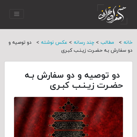
>
>
>
>
خانه
مطالب
چند رسانه
عکس نوشته
دو توصیه و
دو سفارش بـه حضـرت زیـنـب کبـری
دو توصیه و دو سفارش بـه
حضـرت زیـنـب کبـری