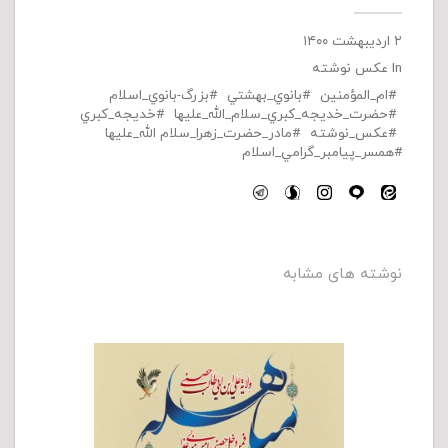
۲ اردیبهشت ۱۴۰۰
In
عکس نوشته
ام_المؤمنين
بانوي_بهشتي
بزرگ-بانوي_اسلام
حضرت_خديجه_كبري_سلام_الله_عليها
خديجه_كبري
عكس_نوشته
مادر_حضرت_زهرا_سلام الله_عليها
همسر_پيامبر_گرامي_اسلام
نوشته های مشابه