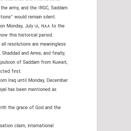
j, the army, and the IRGC, Saddam
tions” would remain silent.
n Monday, July ۱۸, ۱۹۸۸ to the
now this historical period.
, all resolutions are meaningless
 Shaddad and Amre, and finally,
xpulsion of Saddam from Kuwait,
cted first.
 from Iraq until Monday, December
 Riyal has been mentioned as
with the grace of God and the
sation claim, international