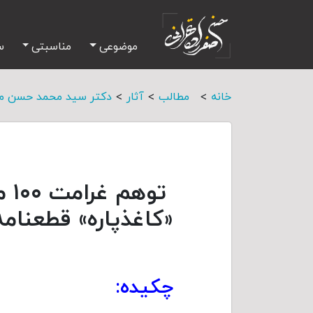
موضوعی
مناسبتی
س
>
>
>
خانه
مطالب
آثار
دکتر سید محمد حسن می
تو
«کاغذپاره» قطعنامه ۹۸
چکیده: