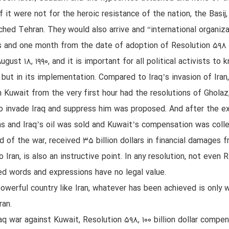
 it were not for the heroic resistance of the nation, the Basi
hed Tehran. They would also arrive and “international organiza
s and one month from the date of adoption of Resolution ۵۹۸ o
gust ۱۸, ۱۹۹۰, and it is important for all political activists to k
 but in its implementation. Compared to Iraq’s invasion of Iran
Kuwait from the very first hour had the resolutions of Gholaz,
o invade Iraq and suppress him was proposed. And after the e
s and Iraq’s oil was sold and Kuwait’s compensation was colle
d of the war, received ۳۵ billion dollars in financial damages
 Iran, is also an instructive point. In any resolution, not even
ed words and expressions have no legal value.
owerful country like Iran, whatever has been achieved is only 
ran.
raq war against Kuwait, Resolution ۵۹۸, ۱۰۰ billion dollar compen