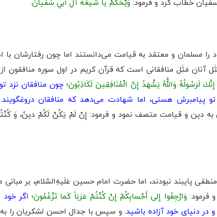
فیان خطاب کرد و ‌فرمود:
وَيْحَكُمْ يا شيعَةَ آلِ أَبي سُفْيانَ.
 را مسلمان و معتقد به قیامت می‌دانستند اما چون رفتارشان با ا
َل آنان مَثَل منافقانی است که قرآن کریم در اول سوره منافقون از 
 إِنَّكَ لَرَسُولُهُ وَاللَّهُ يَشْهَدُ إِنَّ الْمُنَافِقِينَ لَكَاذِبُونَ؛
چون منافقان نزد تو 
تو پيامبرش هستى، اما شهادت مى‌دهد كه منافقان دروغگويند.
ب
ه دین و قیامت متصف ‌نمود و ‌فرمود: إِنْ لَمْ يَكُنْ لَكُمْ دينٌ، وَ كُنْتُم
قی پایبند نبودند، اما حضرت امام حسین عَلَیهِ‌السَّلام، بر مبانی 
‌فرمود:
وَارْجِعُوا إِلی أَحْسابِكُمْ إِنْ كُنْتُمْ عَرَبَاً كَما تَزْعُمُونَ؛
ا
گر خود ر
و در دنيای خود آزاده باشيد.
و سپس با جدال احسن لشکریان را به 