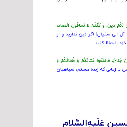
َكُمْ دينٌ، وَ كُنْتُمْ لا تَخافُونَ الْمَعادَ،
آل ابی سفيان! اگر دين نداريد و از
خود را حفظ کنید.
ِنَّ جُناحٌ، فَامْنَعُوا عُتاتَكُمْ وَ طُغاتَكُمْ وَ
پس تا زمانی كه زنده هستم، سپاهيان
عَلَیهِ‌السَّلام