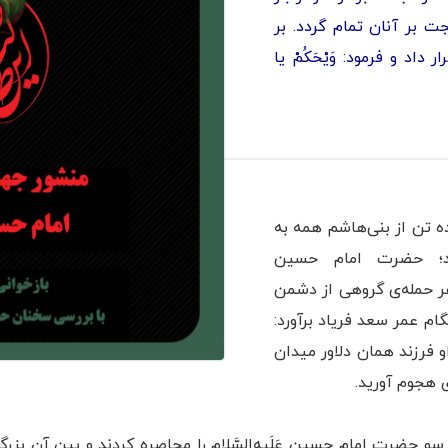
ت بر آنان تمام گردد. بر
د و ‌فرمود: وَيْحَكُمْ يا
ه تن از بنی‌هاشم همه به
؛ حضرت امام حسین
ر هر حمله‌ی گروهی از دشمن
ام عمر سعد فرياد برآورد:
 فرزند همان دلاور ميدان
 هجوم آوريد.
ر سو حضرت امام حسین عَلَیهِ‌السَّلام را محاصره کردند و بین آن بزرگ