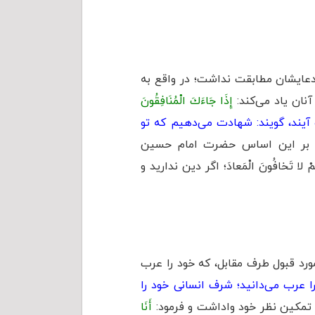
دعایشان مطابقت نداشت؛ در واقع به
آنان یاد می‌کند:
إِذَا جَاءَكَ الْمُنَافِقُونَ
آيند، گويند: شهادت مى‌دهيم كه تو
ر این اساس حضرت امام حسین
ْ لا تَخافُونَ الْمَعادَ؛ اگر دين نداريد و
مورد قبول طرف مقابل، که خود را عرب
ا عرب می‌دانيد؛ شرف انسانی خود را
تمکین نظر خود واداشت و فرمود:
أَنَا