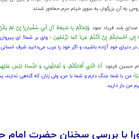
وحی به آن بزرگوار، به سوی خیام حرم حمله‌ور شدند.
ای بلند فریاد نمود:
وَيْحَكُمْ يا شيعَةَ آلِ أَبي سُفْيانَ! إِنْ لَمْ يَكُنْ ل
 إِلی أَحْسابِكُمْ إِنْ كُنْتُمْ عَرَبَاً كَما تَزْعُمُونَ ؛
وای بر شما! ای پيروان 
ر دنيای خود آزاده باشيد، و اگر خود را عرب می‌دانيد شرف انسانی 
ام حسین فرمود:
أَنَا الَّذي أُقاتِلُكُمْ، وَ تُقاتِلُوني، وَ النِّساءُ لَيْسَ عَلَيْه
اً؛
من با شما جنگ دارم و شما با من، ولی زنان كه گناهی ندارند، 
م من باز داريد.
را با بررسی سخنان حضرت امام حسین 