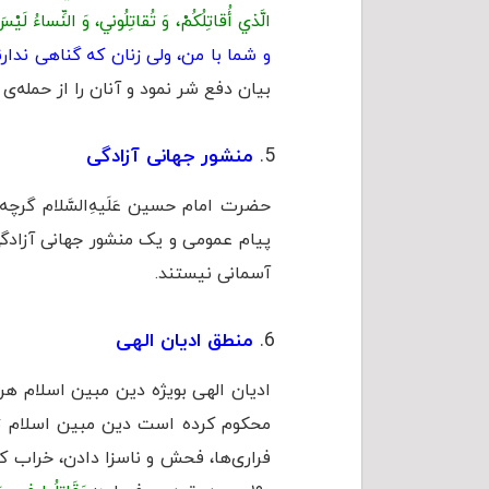
الَّذي أُقاتِلُكُمْ، وَ تُقاتِلُوني، وَ النِّساءُ لَيْ
و شما با من، ولی زنان كه گناهی ندار
بیان دفع شر نمود و آنان را از حمله‌ی 
منشور جهانی آزادگی
حضرت امام حسین عَلَیهِ‌السَّلام گرچ
پیام عمومی و یک منشور جهانی آزادگی
آسمانی نیستند.
منطق ادیان الهی
ادیان الهی بویژه دین مبین اسلام هر
محکوم کرده است دین مبین اسلام تعر
فراری‌ها، فحش و ناسزا دادن، خراب ک