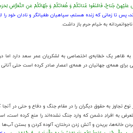
سَ عَلَيْهِنَّ جُناحٌ، فَامْنَعُوا عُتاتَكُمْ وَ طُغاتَكُمْ وَ جُهّالَكُمْ عَنِ التَّعَرُّضِ لِحَ
ند، پس تا زمانی كه زنده هستم، سپاهيان طغيانگر و نادان خود را از 
ناجوانمردانه به خیام حرم باز داشت.
ه به ظاهر یک خطابه‌ی اختصاصی به لشکریان عمر سعد دارد اما در و
 برای همه‌ی جهانیان در همه‌ی اعصار صادر کرده است حتی آنانی ک
 نوع تجاوز به حقوق دیگران را در مقام جنگ و دفاع و حتی در آنجا 
ض به افرادِ دشمن که وارد جنگ نشده‌اند را منع کرده است، اسلام
ردن خانه‌ها، بریدن و آتش زدن درختان، آلوده کردن و بستن آب‌ها 