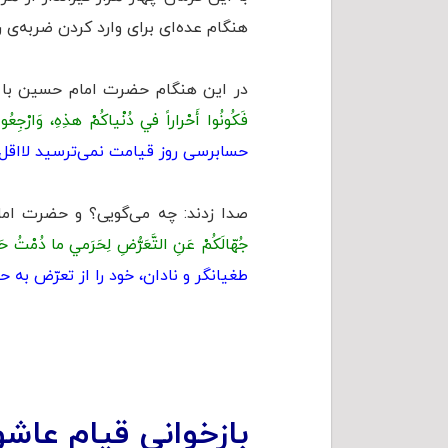
هنگام عده‌ای برای وارد کردن ضربه‌ی ر
در این هنگام حضرت امام حسین با صد
فَكُونُوا أَحْراراً في دُنْياكُمْ هذِهِ، وَارْجِعُوا
حسابرسی روز قيامت نمی‌ترسيد لااقل د
صدا زدند: چه می‌گويی؟ و حضرت ام
جُهّالَكُمْ عَنِ التَّعَرُّضِ لِحَرَمي ما دُمْتُ حَيّ
طغيانگر و نادان، خود را از تعرّض به حر
بازخوانی قیام عاشو