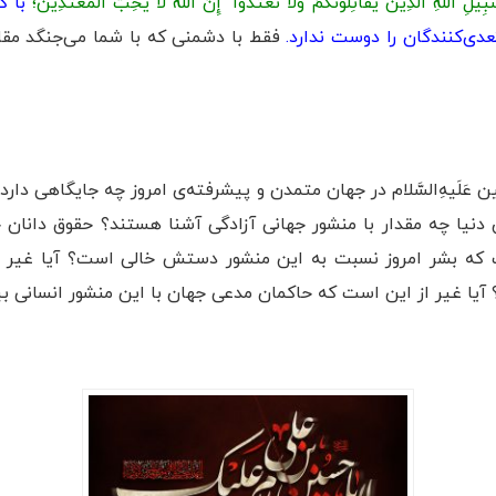
لِ اللَّهِ الَّذِينَ يُقَاتِلُونَكُمْ وَلَا تَعْتَدُوا ۚ إِنَّ اللَّهَ لَا يُحِبُّ الْمُعْتَدِينَ؛
با ك
عدى‌كنندگان را دوست ندارد.
فقط با دشمنی که با شما می‌جنگد مقا
َلَیهِ‌السَّلام در جهان متمدن و پیشرفته‌ی امروز چه جایگاهی دار
ن دنیا چه مقدار با منشور جهانی آزادگی آشنا هستند؟ حقوق دانان 
ست که بشر امروز نسبت به این منشور دستش خالی است؟ آیا غیر از
یا غیر از این است که حاکمان مدعی جهان با این منشور انسانی بیگ