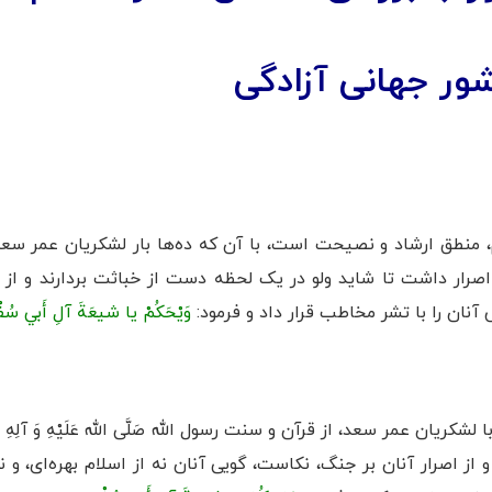
ر جهانی آزادگی
ام، منطق ارشاد و نصیحت است، با آن که ده‌ها بار لشکریان عمر س
صرار داشت تا شاید ولو در یک لحظه دست از خباثت بردارند و از ب
نان را با تشر مخاطب قرار داد و ‌فرمود:
وَيْحَكُمْ يا شيعَةَ آلِ أَبي سُ
ا لشکریان عمر سعد، از قرآن و سنت رسول الله صَلَّى الله عَلَيْهِ وَ آلِ
 از اصرار آنان بر جنگ، نکاست، گویی آنان نه از اسلام بهره‌ای، و نه