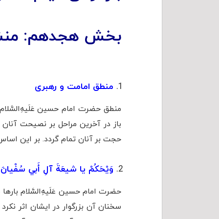
بخش هجدهم: منشو
منطق امامت و رهبری
منطق حضرت امام حسین عَلَیهِ‌السَّل
باز در آخرین مراحل بر نصیحت آنان ا
حجت بر آنان تمام گردد. بر این اساس آ
وَيْحَكُمْ يا شيعَةَ آلِ أَبي سُفْيانَ
حضرت امام حسین عَلَیهِ‌السَّلام بارها ب
سخنان آن بزرگوار در ایشان اثر نکرد و