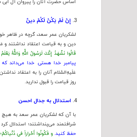
اساس حضرت آنان را پیروان آل ابی س
إِنْ لَمْ يَكُنْ لَكُمْ دينٌ
لشکریان عمر سعد، گرچه در ظاهر خود
دین و به قیامت اعتقاد نداشتند و مَث
قَالُوا نَشْهَدُ إِنَّكَ لَرَسُولُ اللَّهِ وَاللَّهُ يَعْلَمُ
پيامبر خدا هستى. خدا مى‌داند كه 
عَلَیهِ‌السَّلام آنان را به اعتقاد نداشتن ب
روز قيامت را قبول ندارید.
استدلال به جدال احسن
با آن که لشکریان عمر سعد به هیچ منط
شرافتمند می‌پنداشتند؛ استدلال کرد و 
حفظ کنید.
و فَكُونُوا أَحْراراً في دُنْياكُمْ؛