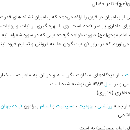
ن(عج)؛ نادر فضلی
از پیامبران در قرآن را ارائه می‌دهد که پیامبران نشانه های قدرت خ
رای دلداری پیامبر آمده است. وی با بهره گیری از آیات و روایات،
ی‌آوریم که در برابر آن آیت گردن ها، به فروتنی و تسلیم فرود آیند
ت
، از دیدگاه‌های متفاوت نگریسته و در آن به ماهیت، ساختار،
سی و در
سال
۱۳۸۳ ش نوشته شده است.
 مظفری (قنبری)
 از جمله
زرتشتی
،
یهودیت
،
مسیحیت
و
اسلام
پیرامون
آینده
جهان
پ
اشمی
ی امام عصر(عج) به است.