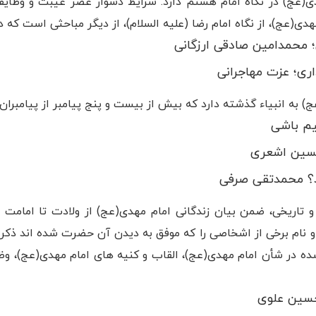
(عج) در نگاه امام هشتم دارد. شرایط دشوار عصر غیبت و وظای
مهدی(عج)، از نگاه امام رضا (علیه السلام)، از دیگر مباحثی است که
؛ محمدامین صادقی ارزگانی
اری؛ عزت مهاجرانی
به انبیاء گذشته دارد که بیش از بیست و پنج پیامبر از پیامبران ا
کیم باشی
حسین اشعری
ید؟ محمدتقی صرفی
و تاریخی، ضمن بیان زندگانی امام مهدی(عج) از ولادت تا امامت 
نام برخی از اشخاصی را که موفق به دیدن آن حضرت شده اند ذکر می
ه در شأن امام مهدی(عج)، القاب و کنیه های امام مهدی(عج)، وظ
سین علوی