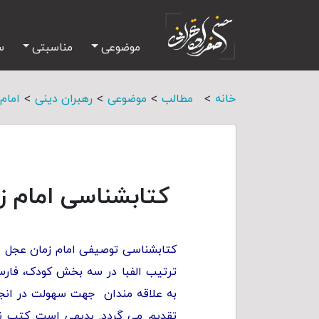
موضوعی
مناسبتی
س
>
>
>
>
خانه
مطالب
موضوعی
رهبران دینی
امام
کتابشناسی امام ز
کتابشناسی توصیفی امام زمان عجل ال
ترتیب الفبا در سه بخش کودک، فار
به علاقه مندان جهت سهولت در انج
تقدیم می گردد. بدیهی است کتب ن