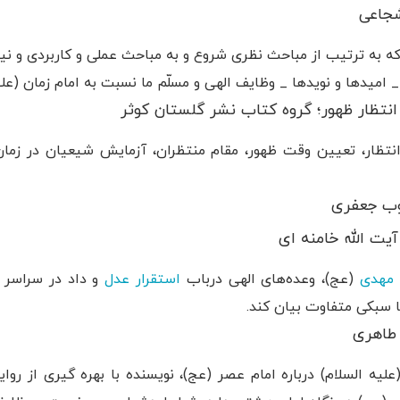
شجاعی
به ترتیب از مباحث نظری شروع و به مباحث عملی و کاربردی و نیز 
_ امیدها و نویدها _ وظایف الهی و مسلّم ما نسبت به امام زمان (علی
نتظار ظهور؛ گروه کتاب نشر گلستان کوثر
نتظار، تعیین وقت ظهور، مقام منتظران، آزمایش شیعیان در زما
قوب جعفری
ت الله خامنه ای
مهدی
(عج)، وعده‌های الهی درباب
استقرار
عدل
و داد در سراسر
با سبکی متفاوت بیان کند.
 طاهری
یه السلام) درباره امام عصر (عج)، نویسنده با بهره گیری از روای