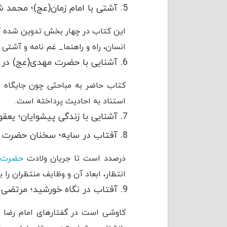
آشتی با امام زمان(عج)؛ محمد 
این کتاب در چهار بخش تدوین شده که 
انسان، راه و راهنما_ غم نامه و آشتی 
آشنایی با حضرت مهدی(عج) در ا
کتاب حاضر به مباحثی چون جایگاه ا
استناد به احادیث پرداخته است.
آشنایی با زندگی پیشوایان؛ یع
آفتاب در سایه؛ سخنان حضرت آی
درصدد است تا جریان ولادت
حضرت 
انتظار، ابعاد آن و وظایف منتظران را 
آفتاب در نگاه خورشید؛ مرتضی
کاوشی است در گفتارهای امام رضا (عل