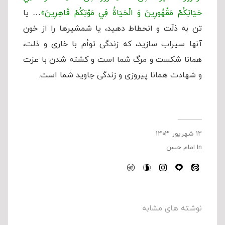
حَيَاتِكُمْ مَقْهُورِينَ وَ الْحَيَاةُ فِي مَوْتِكُمْ قَاهِرِينَ»
… يا
تن به ذلّت و انحطاط دهيد، يا شمشيرها را از خون
آنها سيراب سازيد، که زندگى توأم با خاری و ذلت،
همانا شکست و مرگ شما است و کشته شدن با عزت
و شهادت همانا پیروزی و زندگی جاوید شما است.
۱۲ شهریور ۱۴۰۳
In
امام حسن
نوشته های مشابه