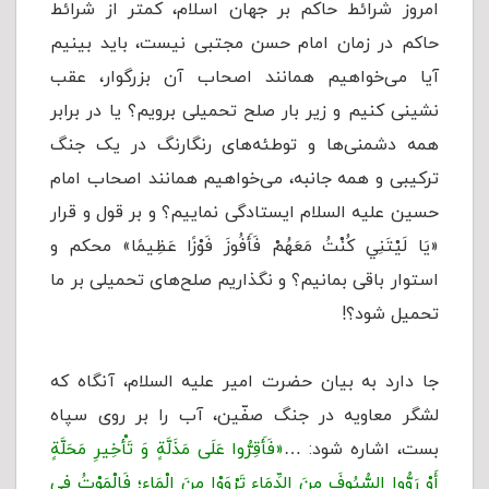
امروز شرائط حاکم بر جهان اسلام، کمتر از شرائط
حاکم در زمان امام حسن مجتبی نیست، باید بینیم
آیا می‌خواهیم همانند اصحاب آن بزرگوار، عقب
نشینی کنیم و زیر بار صلح تحمیلی برویم؟ یا در برابر
همه دشمنی‌ها و توطئه‌های رنگارنگ در یک جنگ
ترکیبی و همه جانبه، می‌خواهیم همانند اصحاب امام
حسین علیه السلام ایستادگی نماییم؟ و بر قول و قرار
«يَا لَيْتَنِي كُنْتُ مَعَهُمْ فَأَفُوزَ فَوْزًا عَظِيمًا» محکم و
استوار باقی بمانیم؟ و نگذاریم صلح‌های تحمیلی بر ما
تحمیل شود؟!
جا دارد به بیان حضرت امیر علیه السلام، آنگاه كه
لشگر معاويه در جنگ صفّين، آب را بر روی سپاه
بست، اشاره شود: …
«فَأَقِرُّوا عَلَى مَذَلَّةٍ وَ تَأْخِيرِ مَحَلَّةٍ
أَوْ رَوُّوا السُّيُوفَ مِنَ الدِّمَاءِ تَرْوَوْا مِنَ الْمَاءِ؛ فَالْمَوْتُ فِي