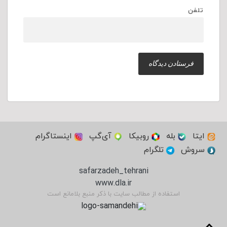
تلفن
ایتا
بله
روبیکا
آی‌گپ
اینستاگرام
سروش
تلگرام
safarzadeh_tehrani
www.dla.ir
استفاده از مطالب سایت با ذکر منبع بلامانع است