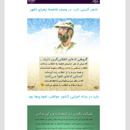
شعر آئینی ناب: در وصف فاطمه زهرای اطهر
باید در بدنه اجرایی کشور مواظب نفوذی‌ها بود