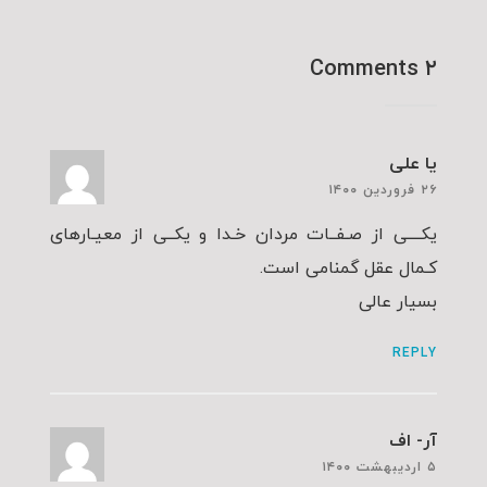
۲ Comments
یا علی
۲۶ فروردین ۱۴۰۰
یکــــی از صـفــات مردان خـدا و یکــی از معیـارهای
کـمال عقل گمنامى است.
بسیار عالی
REPLY
آر- اف
۵ اردیبهشت ۱۴۰۰