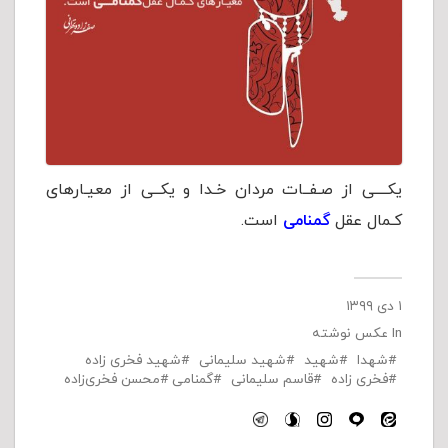
یکــــی از صـفــات مردان خـدا و یکــی از معیـارهای
کـمال عقل
گمنامى
است.
۱ دی ۱۳۹۹
In
عکس نوشته
شهدا
شهید
شهید سلیمانی
شهید فخری زاده
فخری زاده
قاسم سلیمانی
گمنامی
محسن فخری‌زاده