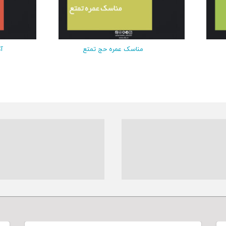
مناسک عمره حج تمتع
آد