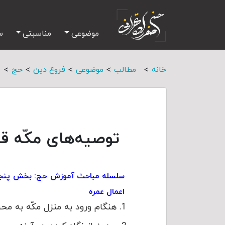
موضوعی
مناسبتی
س
>
>
>
>
>
خانه
مطالب
موضوعی
فروع دین
حج
توصیه‌های مکّه قب
سلسله مباحث آموزش حج: بخش پنجم: 
اعمال عمره
هنگام ورود به منزل مکّه به مح