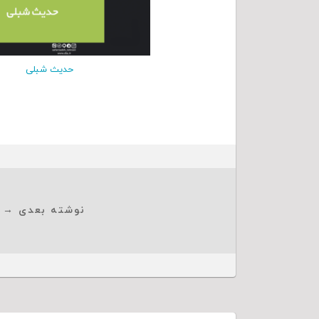
حدیث شبلی
نوشته بعدی →