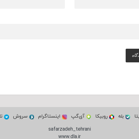
تا
بله
روبیکا
آی‌گپ
اینستاگرام
سروش
تل
safarzadeh_tehrani
www.dla.ir