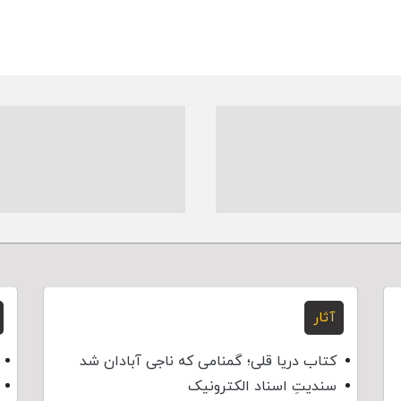
آثار
کتاب دریا قلی؛ گمنامی که ناجی آبادان شد
سندیتِ اسناد الکترونیک