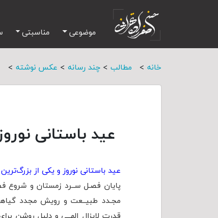
موضوعی
مناسبتی
س
>
>
>
>
خانه
مطالب
چند رسانه
عکس نوشته
ع
عید باستانی نوروز
عید باستانی نوروز و یکی از بزرگ‌ترین
پایان فصـل ســرد زمستان و شروع فصل
مجـدد طبیــعت و رویش مجدد گیاهان 
قدرت لایزال الهــی و دلیل روشن برای