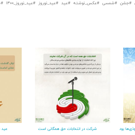
جشن
شمسی
عکس_نوشته
عید
عید_نوروز
عید_نوروز_۱۴۰۰
م
ذی‌ها بود
شرکت در انتخابات حق همگانی است
عید 