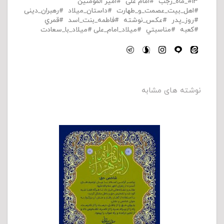
۱۳_ماه_رجب
امام علی
امیر المومنین
اهل_بیت_عصمت_و_طهارت
داستان_میلاد
رهبران_دینی
روز_پدر
عکس_نوشته
فاطمه_بنت_اسد
قمري
کعبه
مناسبتي
میلاد_امام_علی
میلاد_با_سعادت
نوشته های مشابه