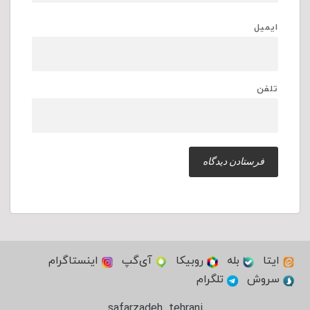
ایمیل
تلفن
ایتا
بله
روبیکا
آی‌گپ
اینستاگرام
سروش
تلگرام
safarzadeh_tehrani