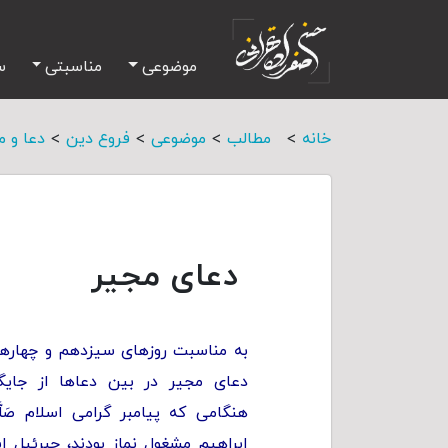
موضوعی
مناسبتی
س
>
>
>
>
خانه
مطالب
موضوعی
فروع دین
دعا و م
دعای مجیر
به مناسبت روزهاى سیزدهم و چهارهم
دعای مجیر در بین دعاها از جایگا
هنگامى که پیامبر گرامی اسلام صَلَّى‌ال
ابراهیم مشغول نماز بودند، جبرئیل 