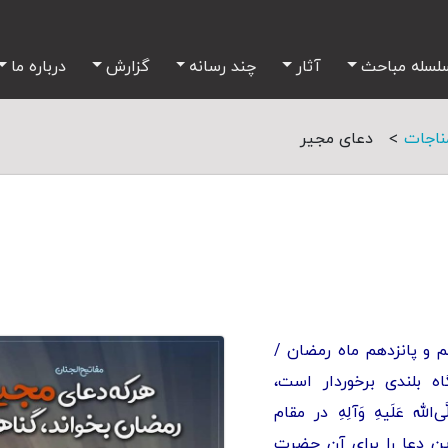
لسله مباحث
آثار
چند رسانه
گزارش
درباره ما
>
ناجات
دعای مجیر
 و پانزدهم ماه رمضان /
ه بلندى برخوردار است،
له عَلَیهِ وَآلِهِ در مقام
این دعا را برای آن حضرت