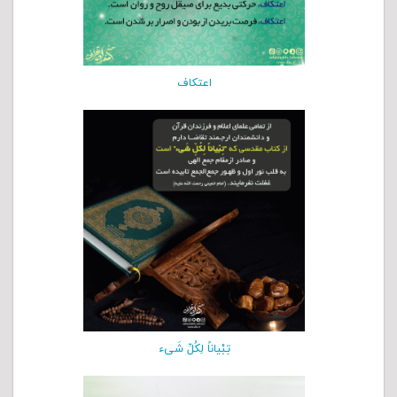
اعتکاف
تِبْیاناً لِکُلِّ شَیء