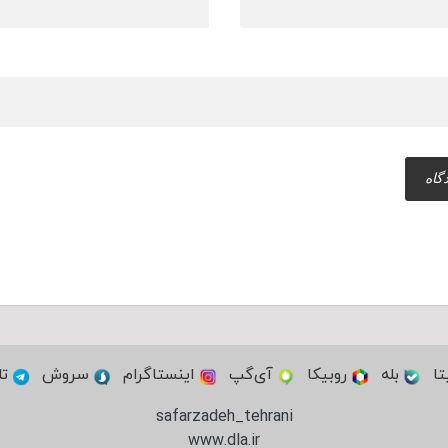
تا
بله
روبیکا
آی‌گپ
اینستاگرام
سروش
تل
safarzadeh_tehrani
www.dla.ir