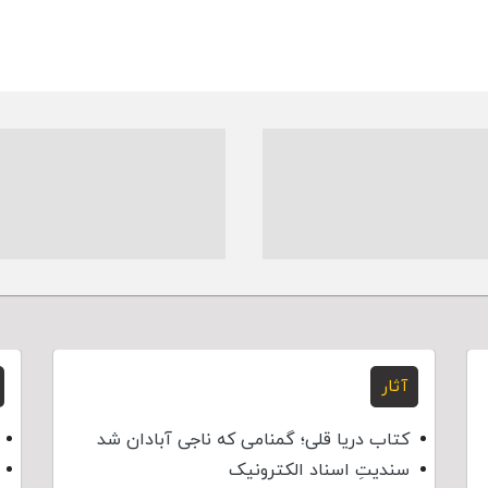
آثار
کتاب دریا قلی؛ گمنامی که ناجی آبادان شد
سندیتِ اسناد الکترونیک