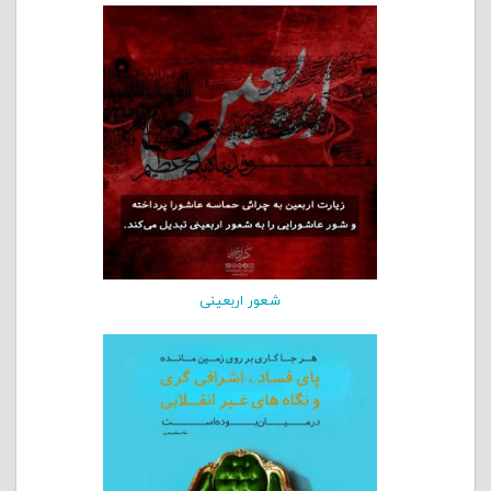
شعور اربعینی