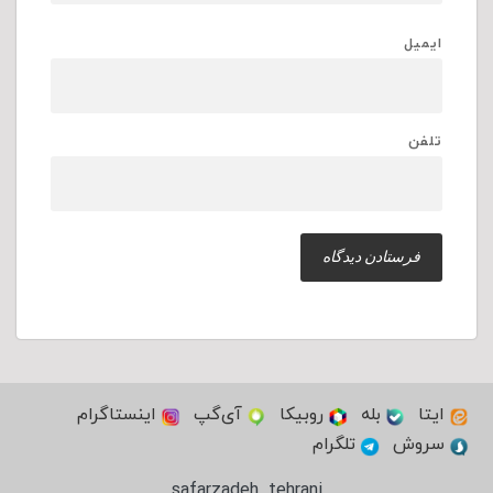
ایمیل
تلفن
ایتا
بله
روبیکا
آی‌گپ
اینستاگرام
سروش
تلگرام
safarzadeh_tehrani