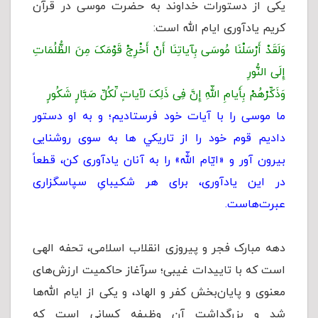
یکی از دستورات خداوند به حضرت موسی در قرآن
کریم یادآوری ایام الله است:
وَلَقَدْ أَرْسَلْنَا مُوسَی بِآیاتِنَا أَنْ أَخْرِجْ قَوْمَکَ مِنَ الظُّلُمَاتِ
إِلَی النُّورِ
وَذَکِّرْهُمْ بِأَیامِ اللّهِ إِنَّ فِی ذَلِکَ لآیاتٍ لِّکُلِّ صَبَّارٍ شَکُورٍ
ما موسی را با آیات خود فرستادیم؛ و به او دستور
دادیم قوم خود را از تاريكي ها به سوى روشنايى
بيرون آور و «ایّام اللّه» را به آنان يادآورى كن، قطعاً
در اين يادآورى‌، براى هر شكيباىِ سپاسگزارى
عبرت‌هاست.
دهه مبارک فجر و پیروزی انقلاب اسلامی، تحفه الهی
است که با تاییدات غیبی؛ سرآغاز حاکمیت ارزش‌های
معنوی و پایان‌بخش کفر و الهاد، و یکی از ایام الله‌ها
شد و بزرگداشت آن وظیفه کسانی است که