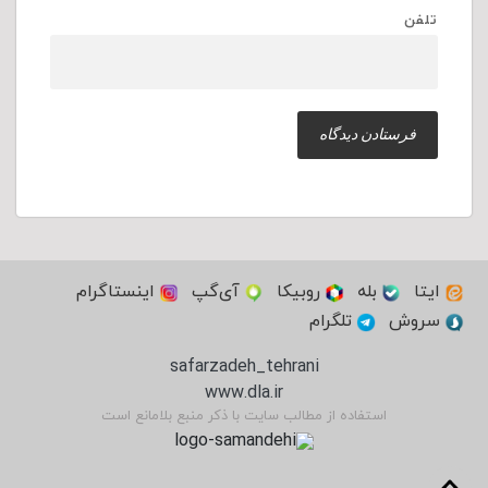
تلفن
ایتا
بله
روبیکا
آی‌گپ
اینستاگرام
سروش
تلگرام
safarzadeh_tehrani
www.dla.ir
استفاده از مطالب سایت با ذکر منبع بلامانع است