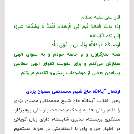
قالَ عَلی عَلَیه
السَلام
إِذَا مَاتَ الْعَالِمُ ثُلِمَ فِي الْإِسْلَامِ ثُلْمَةٌ لَا يَسُدُّهَا شَيْءٌ
إِلَى يَوْمِ الْقِيَامَةِ.
اُوصِیكُمْ عِبَادَاللَّهِ ونَفْسِی بِتَقْوَى اللَّه
همه نمازگزاران را و خاصه خودم را به تقوای الهی
سفارش می‌کنم و برای تقویت تقوای الهی مطالبی
پیرامون
بعضی از موضوعات پیش‌رو تقدیم می‌کنم.
ارتحال آیةالله حاج شیخ محمدتقی مصباح یزدی
رهبر انقلاب آیةالله حاج شیخ محمدتقی مصباح یزدی
را عالم ربانی، فقیه و حکیم مجاهد، پارسائی پرهیزگار،
متفکری برجسته، مدیری شایسته، دارای زبان گویائی
در اظهار حق و پای با استقامتی در صراط مستقیم