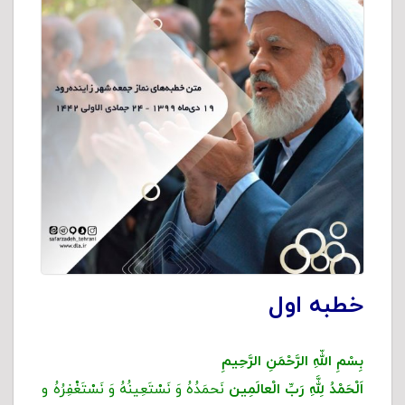
خطبه اول
بِسْمِ اللّهِ الرَّحْمَنِ الرَّحِیمِ
اَلْحَمْدُ لِلَّهِ رَبِّ الْعالَمِین
نَحمَدُهُ وَ نَسْتَعِینُهُ وَ نَسْتَغْفِرُهُ و