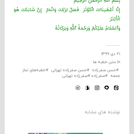
بِسْمِ اللَّهِ الرَّحْمَنِ الرَّحِیمِ
إِنَّا أَعْطَینَاكَ الْكَوْثَرَ فَصَلِّ لِرَبِّكَ وَانْحَرْ إِنَّ شَانِئَكَ هُوَ
الْأَبْتَرُ
وَٱلسَّلَامُ عَلَيْكُمْ وَرَحْمَةُ ٱللَّهِ وَبَرَكَاتُهُ
۲۱ دی ۱۳۹۹
In
متن خطبه ها
حسن صفرزاده
حسن صفرزاده تهرانی
خطبه‌های نماز
جمعه
صفرزاده
صفرزاده تهرانی
نوشته های مشابه