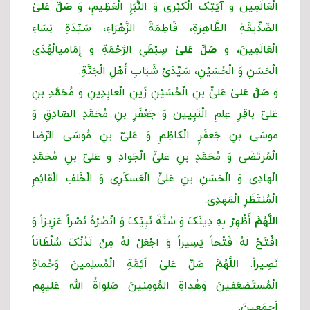
الْعَالَمِین و آیَتِک الْکبْرى وَ النَّبَإِ الْعَظِیمِ، وَ
صَلِّ عَلیٰ
الصِّدِّیقَةِ الطَّاهِرَةِ، فَاطِمَةَ الزَّهْرَاءِ، سَیِّدَةِ نِسَاءِ
الْعَالَمِینَ، وَ
صَلِّ عَلیٰ
سِبْطَیِ الرَّحْمَةِ وَ إِمَامی‏‏الْهُدَى
الْحَسَنِ وَ الْحُسَیْنِ، سَیِّدَیْ شَبَابِ أَهْلِ الْجَنَّةِ.
وَ
صَلِّ عَلیٰ
عَلىٍّ بنِ الْحُسَیْنِ زَینِ ‌الْعابِدِینِ وَ مُحَمَّدِ بنِ
عَلىّ باقِرِ عِلمِ الْنَبِیین وَ جَعْفَرِ بنِ مُحَمَّدٍ الصّادِقِ وَ
موسَی بنِ جَعفَرٍ الْکاظِمِ وَ عَلىّ بنِ مُوسَی الرِّضا
الْمُرتَضَی وَ مُحَمَّدٍ بنِ عَلىٍّ الْجَوادِ و عَلىّ‌ بنِ‌ مُحَمَّدٍ
الْهادِی وَ الْحَسَنِ بنِ عَلىٍّ الْعَسکَرِی وَ الْخَلفِ الْقائِمِ
الْمُنتَظَرِ الْمَهدِی.
اللَّهُمَّ
أَظْهِرْ بِهِ دِینَکَ وَ سُنَّةَ نَبِیِّکَ وَ انْصُرْهُ نَصْراً عَزِیزاً وَ
افْتَحْ لَهُ فَتْحاً یَسِیراً وَ اجْعَلْ لَهُ مِنْ لَدُنْکَ سُلْطَاناً
نَصِیراً.
اللَّهُمَّ
صَلِّ عَلیٰ اَئِمَّةِ الْمُسلِمینَ وَحُماةِ
الْمُستَضعَفینَ وَهُداةِ المُومِنینَ صَلواةُ الله عَلَیهِم
اَجمَعینَ.