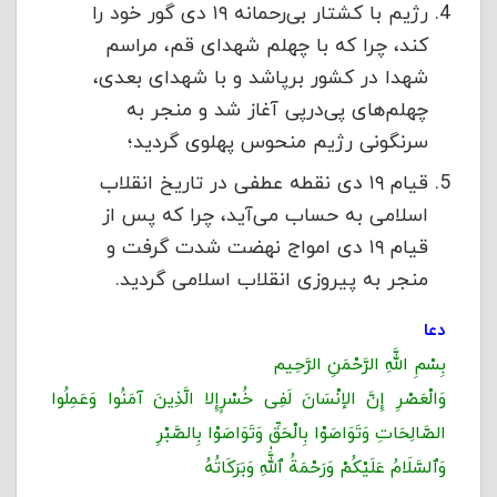
رژیم با کشتار بی‌رحمانه ۱۹ دی گور خود را
کند، چرا که با چهلم شهدای قم، مراسم
شهدا در کشور برپاشد و با شهدای بعدی،
چهلم‌های پی‌درپی آغاز شد و منجر به
سرنگونی رژیم منحوس پهلوی گردید؛
قیام ۱۹ دی نقطه عطفی در تاریخ انقلاب
اسلامی به حساب می‌آید، چرا که پس از
قیام ۱۹ دی امواج نهضت شدت گرفت و
منجر به پیروزی انقلاب اسلامی گردید.
دعا
بِسْمِ اللَّهِ الرَّحْمَنِ الرَّحِیم
وَالْعَصْرِ إِنَّ الإنْسَانَ لَفِی خُسْرٍإِلا الَّذِینَ آمَنُوا وَعَمِلُوا
الصَّالِحَاتِ وَتَوَاصَوْا بِالْحَقِّ وَتَوَاصَوْا بِالصَّبْرِ
وَٱلسَّلَامُ عَلَيْكُمْ وَرَحْمَةُ ٱللَّٰهِ وَبَرَكَاتُهُ