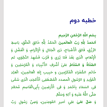
خطبه دوم
بِسْمِ اللّهِ الرَّحْمَنِ الرَّحِیمِ
اَلحَمدُ لِلّهِ رَبِّ الْعالَمینَ
الْحَمْدُ لِلَّهِ خَالِقِ الْخَلْقِ، بَاسِطِ
الرِّزْقِ، فَالِقِ الْأَصْبَاحِ، ذِی الْجَلالِ وَ الْإِکْرَامِ، وَ الْفَضْلِ وَ
الْإِنْعَامِ، الَّذِی بَعُدَ فَلا یُرَى وَ قَرُبَ فَشَهِدَ النَّجْوَى، ثم
الصَّلَاةُ وَ السَّلَامُ
عَلیٰ أَشْرَفِ الأَنْبِیَاءِ وَ الْمُرْسَلِین وَ
خَاتَمِ السُّفَرَاءِ الْمُکَرَّمِین و حَبِیبِ إِلَهِ الْعَالَمِینَ، الْعَبْدِ
الْمُؤَیدِ وَ الرَّسُولِ الْمصدد الْمُصْطَفِی الْأَمْجَدِ، الَّذِی سُمِّی
فِی السَمَاءِ بِاَحْمَدِ وَ فِی الْأَرَضِینَ بِأَبِی‌الْقَاسِمِ مُحَمَّدٍ
صَلَّى اللَّهُ عَلَیهِ وَ آلِهِ وَسَلَّمْ.
وَ
صَلِّ عَلیٰ
عَلِیٍ اَمیرِ المُومِنین، وَصِیِّ رَسُولِ رَبِّ