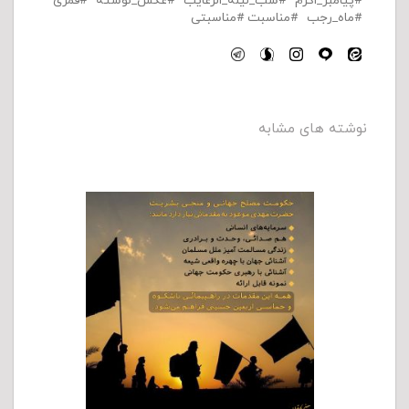
پیامبر_اکرم
شب_لیله_الرغایب
عکس_نوشته
قمری
ماه_رجب
مناسبت
مناسبتی
نوشته های مشابه