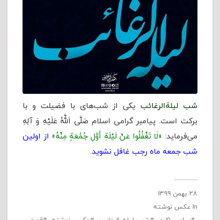
شب لیلةالرغائب
یکی از شب‌های با فضیلت و با
برکت است. پیامبر گرامی اسلام صَلَّى اَللَّهُ عَلَيْهِ وَ آلِهِ
می‌فرماید:
«لَا تَغْفُلُوا عَنْ لَیْلَةِ أَوَّلِ جُمُعَةٍ مِنْهُ»
از اولین
شب جمعه ماه رجب غافل نشوید.
۲۸ بهمن ۱۳۹۹
In
عکس نوشته