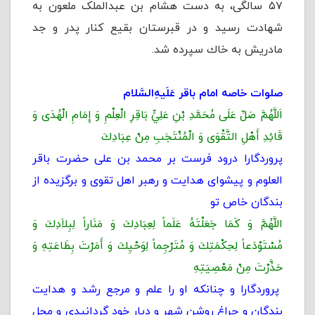
۵۷ سالگی، به دست هشام بن عبدالملک ملعون به
شهادت رسید و در قبرستان بقیع کنار پدر و جد
مادریش به خاك سپرده شد.
صلوات خاصه امام باقر عَلَیهِ‌السَّلام
اَللَّهُمَّ صَلِّ عَلَى مُحَمَّدِ بْنِ عَلِيٍّ بَاقِرِ الْعِلْمِ وَ إِمَامِ الْهُدَى وَ
قَائِدِ أَهْلِ التَّقْوَى وَ الْمُنْتَجَبِ مِنْ عِبَادِكَ‏
پروردگارا درود فرست بر محمد بن على حضرت باقر
العلوم و پيشواى هدايت و رهبر اهل تقوى و برگزيده از
بندگان خاص تو
اللَّهُمَّ وَ كَمَا جَعَلْتَهُ عَلَماً لِعِبَادِكَ وَ مَنَاراً لِبِلاَدِكَ وَ
مُسْتَوْدَعاً لِحِكْمَتِكَ‏ وَ مُتَرْجِماً لِوَحْيِكَ وَ أَمَرْتَ بِطَاعَتِهِ وَ
حَذَّرْتَ مِنْ مَعْصِيَتِهِ‏
پروردگارا و چنانكه او را علم و مرجع رشد و هدايت
بندگان و چراغ روشن شهر و ديار خود گردانيدى و محل