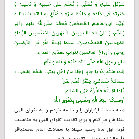
نَتَوَکّلُ عَلَیهِ، وَ نُصَلّی وَ نُسَلِّم عَلی حَبیبِه وَ نَجیبه وَ
خیَرَتِه فی خَلقه وَ حافِظِ سِرّه وَ مُبَلِّغِ رِسالاتِهِ سَیِّدِنا وَ
نَبیِّنا اَبی‌القاسِم المُصطَفیٰ مُحَمَّد صَلَّى‌اللهُ عَلَیهِ وَآلِهِ
وَسَلَّم، وَ عَلیٰ آلِه الاَطیَبینَ الاَطهَرینَ المُنتَجَبینَ الهُداةِ
المَهدیینَ المَعصُومینَ، سیَّما بَقِیَّةَ اللهِ فی الاَرَضینَ
رُوحی وَ اَرواحُ العالَمینَ لِتُرابِ مَقدَمِهِ الفَداءِ.
قال رسول الله صَلَّى الله عَلَيْهِ وَ آلِهِ وسَلَّم:
إنّكَ سَتُدرِكُ یا جابِر رَجُلاً مِنْ اَهْلِ بیتی اِسْمُهُ اِسْمِی وَ
شمائِلُهُ شَمائلي، یَبْقَرُ الْعِلْمَ بَقراً
فَاِذا لَقِیتُهُ فَاقْرأهُ عَنِی السّلام.
اُوصِیكُمْ عِبَادَاللَّهِ ونَفْسِی بِتَقْوَى اللَّه
همه شما نمازگزاران را و خاصه خودم را به تقوای الهی
سفارش می‌کنم و برای تقویت تقوای الهی به مناسبت
فردا اول ماه رجب، میلاد با سعادت امام محمدباقر