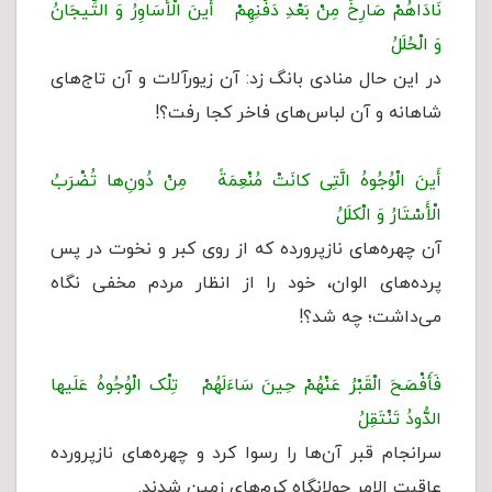
نَادَاهُمْ صَارِخٌ مِنْ بَعْدِ دَفْنِهِمْ أَینَ الْأَسَاوِرُ وَ التِّیجَانُ
وَ الْحُلَلُ‏
در این حال منادی بانگ زد: آن زیورآلات و آن تاج‌های
شاهانه و آن لباس‌های فاخر کجا رفت؟!
أَینَ الْوُجُوهُ الَّتِی کانَتْ مُنْعِمَةً مِنْ دُونِ‌ها تُضْرَبُ
الْأَسْتَارُ وَ الْکلَلُ‏
آن چهره‏‌ها‌ی نازپرورده‌ که از روی کبر و نخوت در پس
پرده‌های الوان، خود را از انظار مردم مخفی نگاه
می‌داشت؛ چه شد؟!
فَأَفْصَحَ الْقَبْرُ عَنْهُمْ حِینَ سَاءَلَهُمْ تِلْک الْوُجُوهُ عَلَیها
الدُّودُ تَنْتَقِلُ ‏
سرانجام قبر آن‌ها را رسوا کرد و چهره‌های نازپرورده
عاقبت الامر جولانگاه کرم‌های زمین شدند.