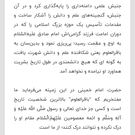
جنبش علمی دامنه‌داری را پایه‌گذاری کرد و در آن
جنبش، گنجینه‌های علم و دانش را آشکار ساخت و
مقدمات تأسیس یک حوزه بزرگ اسلامی را که در
دوران امامت فرزند گرامی‌اش امام صادق عَلَیهِ‌السَّلام
به اوج و عظمت رسید؛ پی‌ریزی نمود و بدین‌سان به
باقرالعلوم یعنی شکافنده علم و دانش شهرت یافت،
به گونه ای که هیچ دانشمندی در طول تاریخ بشریت
هماورد او نیامده و نخواهد آمد.
حضرت امام خمینی در این زمینه می‌فرماید: ما
مفتخریم که “باقرالعلوم” بالاترین شخصیت تاریخ
است و کسی جز خدای تعالی و رسول صَلَّى الله عَلَيْهِ وَ
آلِهِ وسَلَّم و ائمه معصومین عَلَيْهِمُ‌الْسَّلام مقام او را
درک نکرده و نتوانند درک کنند؛ از ما است.