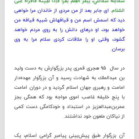
شمائِلُهُ شَمائلي، یَبْقَرُ الْعِلْمَ بَقراً فَاِذا لَقِیتُهُ فَاقْرأهُ عَنِی
السّلام.
ای جابر بعد از من مردی از خاندان مرا خواهی
دید که اسمش اسم من و قیافه‏اش شبیه قیافه من
خواهد بود، او درهای دانش را به روی مردم خواهد
گشود، وقتی او را ملاقات کردی سلام مرا به وی
برسان.
در سال ۹۵ هجری قمرى پدر بزرگوارش به دست وليد
بن عبدالملك به شهادت رسید و آن بزرگوار عهده‌دار
امامت و رهبری جهان اسلام گردید و در دوران امامت
با پنج خلیفه غاصب اموی مواجه بود که همگی بجز
عمربن‌عبدالعزیز در استبداد و خودکامگی دست کمی
از نیاکان ملعون خود نداشتند.
آن بزرگوار طبق پیش‌بینی پیامبر گرامی اسلام، یک