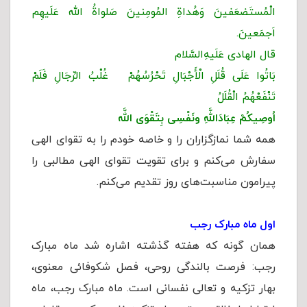
الْمُستَضعَفینَ وَهُداةِ المُومِنینَ صَلواةُ الله عَلَیهِم
اَجمَعینَ.
قال الهادی عَلَیهِ‌السَّلام
بَاتُوا عَلَی قُلَلِ الْأَجْبَالِ تَحْرُسُهُمْ غُلْبُ الرِّجَالِ فَلَمْ
تَنْفَعْهُمُ الْقُلَلُ
اُوصِیكُمْ عِبَادَاللَّهِ ونَفْسِی بِتَقْوَى اللَّه
همه شما نمازگزاران را و خاصه خودم را به تقوای الهی
سفارش می‌کنم و برای تقویت تقوای الهی مطالبی را
پیرامون مناسبت‌های روز تقدیم می‌کنم.
اول ماه مبارک رجب
همان گونه که هفته گذشته اشاره شد ماه مبارک
رجب: فرصت بالندگی روحی، فصل شکوفائی معنوی،
بهار تزکیه و تعالی نفسانی است. ماه مبارک رجب، ماه