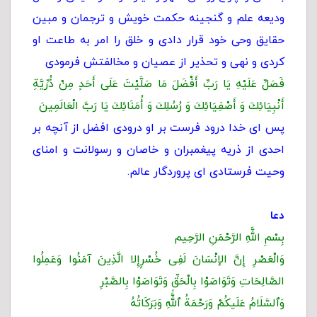
وديعه علم و گنجينه حكمت خويش و ترجمان و مبين
حقايق وحى خود قرار دادى و خلق را امر به طاعت او
كردى و نهى و تحذير از عصيان و مخالفتش فرمودى
فَصَلِّ عَلَيْهِ يَا رَبِّ أَفْضَلَ مَا صَلَّيْتَ عَلَى أَحَدٍ مِنْ ذُرِّيَّةِ
أَنْبِيَائِكَ وَ أَصْفِيَائِكَ وَ رُسُلِكَ وَ أُمَنَائِكَ يَا رَبَّ الْعَالَمِينَ‏
پس اى خدا درود فرست بر او درودى افضل از آنچه بر
احدى از ذريه پيغمبران و خاصان و رسولانت ‏و امناى
وحيت فرستادى اى پروردگار عالم.
دعا
بِسْمِ اللَّهِ الرَّحْمَنِ الرَّحِیم
وَالْعَصْرِ إِنَّ الإنْسَانَ لَفِی خُسْرٍإِلا الَّذِینَ آمَنُوا وَعَمِلُوا
الصَّالِحَاتِ وَتَوَاصَوْا بِالْحَقِّ وَتَوَاصَوْا بِالصَّبْرِ
وَٱلسَّلَامُ عَلَیكُمْ وَرَحْمَةُ ٱللَّٰهِ وَبَرَكَاتُهُ