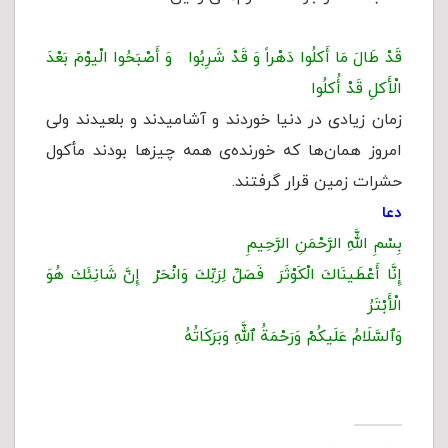
قَدْ طَالَ مَا أَکلُوا دَهْراً وَ قَدْ شَرِبُوا وَ أَصْبَحُوا الْیوْمَ بَعْدَ
الْأَکلِ قَدْ أُکلُوا
زمان زیادی در دنیا خوردند و آشامیدند و بلعیدند ولی
امروز همان‌ها که خورنده‌ی همه چیز‌ها بودند مأکول
حشرات زمین قرار گرفتند.
دعا
بِسْمِ اللَّهِ الرَّحْمَنِ الرَّحِیمِ
إِنَّا أَعْطَینَاكَ الْكَوْثَرَ فَصَلِّ لِرَبِّكَ وَانْحَرْ إِنَّ شَانِئَكَ هُوَ
الْأَبْتَرُ
وَٱلسَّلَامُ عَلَیكُمْ وَرَحْمَةُ ٱللَّهِ وَبَرَكَاتُهُ