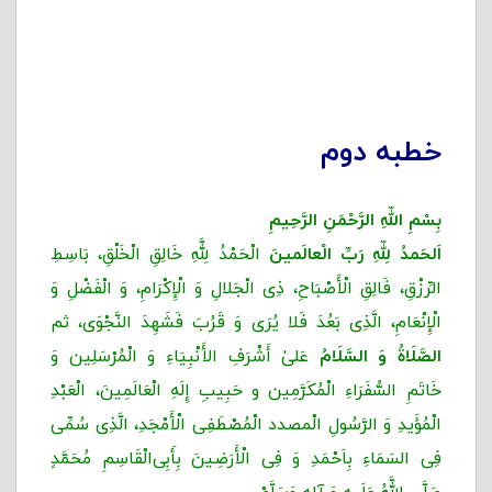
خطبه دوم
بِسْمِ اللّهِ الرَّحْمَنِ الرَّحِیمِ
اَلحَمدُ لِلّهِ رَبِّ الْعالَمینَ
الْحَمْدُ لِلَّهِ خَالِقِ الْخَلْقِ، بَاسِطِ
الرِّزْقِ، فَالِقِ الْأَصْبَاحِ، ذِی الْجَلالِ وَ الْإِکْرَامِ، وَ الْفَضْلِ وَ
الْإِنْعَامِ، الَّذِی بَعُدَ فَلا یُرَى وَ قَرُبَ فَشَهِدَ النَّجْوَى، ثم
الصَّلَاةُ وَ السَّلَامُ
عَلیٰ أَشْرَفِ الأَنْبِیَاءِ وَ الْمُرْسَلِین وَ
خَاتَمِ السُّفَرَاءِ الْمُکَرَّمِین و حَبِیبِ إِلَهِ الْعَالَمِینَ، الْعَبْدِ
الْمُؤَیدِ وَ الرَّسُولِ الْمصدد الْمُصْطَفِی الْأَمْجَدِ، الَّذِی سُمِّی
فِی السَمَاءِ بِاَحْمَدِ وَ فِی الْأَرَضِینَ بِأَبِی‌الْقَاسِمِ مُحَمَّدٍ