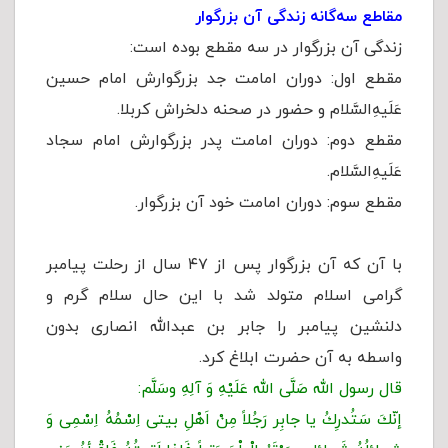
مقاطع سه‌گانه زندگی آن بزرگوار
زندگی آن بزرگوار در سه مقطع بوده است:
مقطع اول: دوران امامت جد بزرگوارش امام حسین
عَلَیهِ‌السَّلام و حضور در صحنه دلخراش کربلا.
مقطع دوم: دوران امامت پدر بزرگوارش امام سجاد
عَلَیهِ‌السَّلام.
مقطع سوم: دوران امامت خود آن بزرگوار.
با آن كه آن بزرگوار پس از ۴۷ سال از رحلت پيامبر
گرامی اسلام متولد شد با این حال سلام گرم و
دلنشين پيامبر را جابر بن عبدالله انصارى بدون
واسطه به آن حضرت ابلاغ كرد.
قال رسول الله صَلَّى الله عَلَيْهِ وَ آلِهِ وسَلَّم:
إنّكَ سَتُدرِكُ یا جابِر رَجُلاً مِنْ اَهْلِ بیتی اِسْمُهُ اِسْمِی وَ