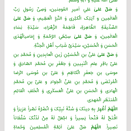
صَلَّى اللَّهُ عَلَیهِ وَ آلِهِ وَسَلَّمْ.
وَ
صَلِّ عَلیٰ
عَلِیٍ اَمیرِ المُومِنین، وَصِیِّ رَسُولِ رَبِّ
الْعَالَمِین و آیَتِک الْکبْرى وَ النَّبَإِ الْعَظِیمِ، وَ
صَلِّ عَلیٰ
الصِّدِّیقَةِ الطَّاهِرَةِ، فَاطِمَةَ الزَّهْرَاءِ، سَیِّدَةِ نِسَاءِ
الْعَالَمِینَ، وَ
صَلِّ عَلیٰ
سِبْطَیِ الرَّحْمَةِ وَ إِمَامی‏‏الْهُدَى
الْحَسَنِ وَ الْحُسَیْنِ، سَیِّدَیْ شَبَابِ أَهْلِ الْجَنَّةِ.
وَ
صَلِّ عَلیٰ
عَلىٍّ بنِ الْحُسَیْنِ زَینِ ‌الْعابِدِینِ وَ مُحَمَّدِ بنِ
عَلىّ باقِرِ عِلمِ الْنَبِیین وَ جَعْفَرِ بنِ مُحَمَّدٍ الصّادِقِ وَ
موسَی بنِ جَعفَرٍ الْکاظِمِ وَ عَلىّ بنِ مُوسَی الرِّضا
الْمُرتَضَی وَ مُحَمَّدٍ بنِ عَلىٍّ الْجَوادِ و عَلىّ‌ بنِ‌ مُحَمَّدٍ
الْهادِی وَ الْحَسَنِ بنِ عَلىٍّ الْعَسکَرِی وَ الْخَلفِ الْقائِمِ
الْمُنتَظَرِ الْمَهدِی.
اللَّهُمَّ
أَظْهِرْ بِهِ دِینَکَ وَ سُنَّةَ نَبِیِّکَ وَ انْصُرْهُ نَصْراً عَزِیزاً وَ
افْتَحْ لَهُ فَتْحاً یَسِیراً وَ اجْعَلْ لَهُ مِنْ لَدُنْکَ سُلْطَاناً
نَصِیراً.
اللَّهُمَّ
صَلِّ عَلیٰ اَئِمَّةِ الْمُسلِمینَ وَحُماةِ