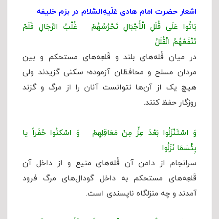
اشعار حضرت امام هادی عَلَیهِ‌السَّلام در بزم خلیفه
بَاتُوا عَلَی قُلَلِ الْأَجْبَالِ تَحْرُسُهُمْ غُلْبُ الرِّجَالِ فَلَمْ
تَنْفَعْهُمُ الْقُلَلُ‏
در میان قُله‌‌های بلند و قَلعِه‌های مستحکم و بین
مردان مسلح و محافظان آزموده؛ سکنی گزیدند ولی
هیچ یک از آن‌ها نتوانست آنان را از مرگ و گزند
روزگار حفظ کنند.
وَ اسْتَنْزَلُوا بَعْدَ عِزٍّ مِنْ مَعَاقِلِهِمْ وَ اسْکنُوا حُفَراً یا
بِئْسَمَا نَزَلُوا
سرانجام از دامن آن قُله‌های منیع و از داخل آن
قَلعِه‌های مستحکم به داخل گودال‌های مرگ فرود
آمدند و چه منزلگاه ناپسندی است.