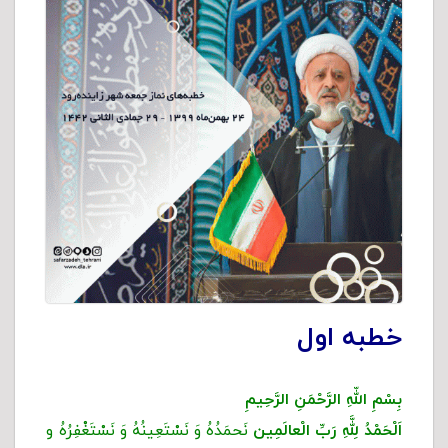
خطبه اول
بِسْمِ اللّهِ الرَّحْمَنِ الرَّحِیمِ
اَلْحَمْدُ لِلَّهِ رَبِّ الْعالَمِین
نَحمَدُهُ وَ نَسْتَعِینُهُ وَ نَسْتَغْفِرُهُ و