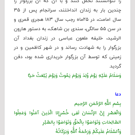
را نتوانستند تحمل کنند و با آن که آن بزرگوار را
چندین بار به زندان انداختند، سرانجام پس از ۳۵
سال امامت، در ۲۵ماه رجب سال ۱۸۳ هجری قمری و
در سن ۵۵ سالگی، سندی بن شاهک، به دستور هارون
الرشيد، خلیفه ملعون عباسی در زندان بغداد آن
بزرگوار را به شهادت رساند و در شهر کاظمین و در
زمینی که توسط آن بزرگوار خریداری شده بود، دفن
گردید.
وَسَلَامٌ عَلَيْهِ يَوْمَ وُلِدَ وَيَوْمَ يَمُوتُ وَيَوْمَ يُبْعَثُ حَيًّا
دعا
بِسْمِ اللَّهِ الرَّحْمَنِ الرَّحِیم
وَالْعَصْرِ إِنَّ الإنْسَانَ لَفِی خُسْرٍإِلا الَّذِینَ آمَنُوا وَعَمِلُوا
الصَّالِحَاتِ وَتَوَاصَوْا بِالْحَقِّ وَتَوَاصَوْا بِالصَّبْرِ
وَٱلسَّلَامُ عَلَیكُمْ وَرَحْمَةُ ٱللَّٰهِ وَبَرَكَاتُهُ