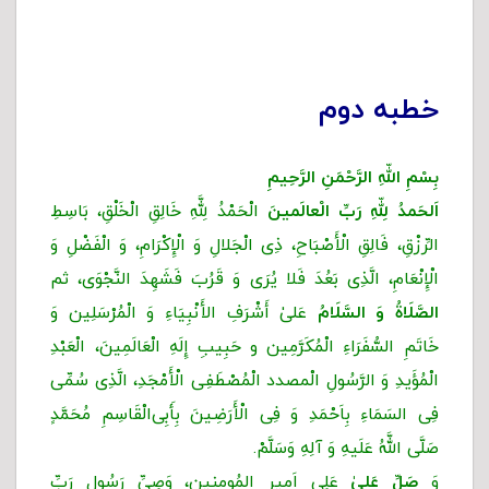
خطبه دوم
بِسْمِ اللّهِ الرَّحْمَنِ الرَّحِیمِ
اَلحَمدُ لِلّهِ رَبِّ الْعالَمینَ
الْحَمْدُ لِلَّهِ خَالِقِ الْخَلْقِ، بَاسِطِ
الرِّزْقِ، فَالِقِ الْأَصْبَاحِ، ذِی الْجَلالِ وَ الْإِکْرَامِ، وَ الْفَضْلِ وَ
الْإِنْعَامِ، الَّذِی بَعُدَ فَلا یُرَى وَ قَرُبَ فَشَهِدَ النَّجْوَى، ثم
الصَّلَاةُ وَ السَّلَامُ
عَلیٰ أَشْرَفِ الأَنْبِیَاءِ وَ الْمُرْسَلِین وَ
خَاتَمِ السُّفَرَاءِ الْمُکَرَّمِین و حَبِیبِ إِلَهِ الْعَالَمِینَ، الْعَبْدِ
الْمُؤَیدِ وَ الرَّسُولِ الْمصدد الْمُصْطَفِی الْأَمْجَدِ، الَّذِی سُمِّی
فِی السَمَاءِ بِاَحْمَدِ وَ فِی الْأَرَضِینَ بِأَبِی‌الْقَاسِمِ مُحَمَّدٍ
صَلَّى اللَّهُ عَلَیهِ وَ آلِهِ وَسَلَّمْ.
وَ
صَلِّ عَلیٰ
عَلِیٍ اَمیرِ المُومِنین، وَصِیِّ رَسُولِ رَبِّ