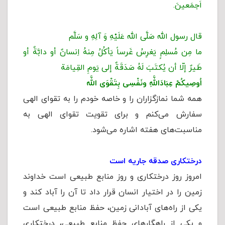
اَجمَعینَ.
قال رسول الله صَلَّى الله عَلَيْهِ وَ آلِهِ و سَلَّم
ما مِن مُسلِمٍ یَغرِسُ غَرساً یَأکُلُ مِنهُ اِنسانٌ أو دابَّةٌ أو
طَیرٌ إلّا أن یُکتَبَ لَهُ صَدَقَةٌ إلی یَومِ القِیامَة
اُوصِیكُمْ عِبَادَاللَّهِ ونَفْسِی بِتَقْوَى اللَّه
همه شما نمازگزاران را و خاصه خودم را به تقوای الهی
سفارش می‌کنم و برای تقویت تقوای الهی به
مناسبت‌های هفته اشاره می‌شود.
درختکاری صدقه جاریه است
امروز روز درختکاری و روز منابع طبیعی است خداوند
زمین را در اختیار انسان قرار داد تا آن را آباد کند و
یکی از راه‌های آبادانی زمین، حفظ منابع طبیعی است
و یکی از راهگارهای حفظ منابع طبیعی، درختکاری