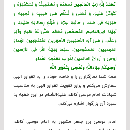
اَلْحَمْدُ لِلَّهِ رَبِّ الْعالَمِین
نَحمَدُهُ وَ نَسْتَعِینُهُ وَ نَسْتَغْفِرُهُ و
نَتَوَکّلُ عَلَیهِ، وَ نُصَلّی وَ نُسَلِّم عَلی حَبیبِه وَ نَجیبه وَ
خیَرَتِه فی خَلقه وَ حافِظِ سِرّه وَ مُبَلِّغِ رِسالاتِهِ سَیِّدِنا وَ
نَبیِّنا اَبی‌القاسِم المُصطَفیٰ مُحَمَّد صَلَّى‌اللهُ عَلَیهِ وَآلِهِ
وَسَلَّم، وَ عَلیٰ آلِه الاَطیَبینَ الاَطهَرینَ المُنتَجَبینَ الهُداةِ
المَهدیینَ المَعصُومینَ، سیَّما بَقِیَّةَ اللهِ فی الاَرَضینَ
رُوحی وَ اَرواحُ العالَمینَ لِتُرابِ مَقدَمِهِ الفَداءِ.
اُوصِیكُمْ عِبَادَاللَّهِ ونَفْسِی بِتَقْوَى اللَّه
همه شما نمازگزاران را و خاصه خودم را به تقوای الهی
سفارش می‌کنم و برای تقویت تقوای الهی به مناسبت
شهادت امام موسی کاظم عَلَیهِ‌السَّلام در این خطبه به
سیره آن بزرگوار اشاره‌ می‌کنم.
امام موسی بن جعفر مشهور به امام موسی کاظم