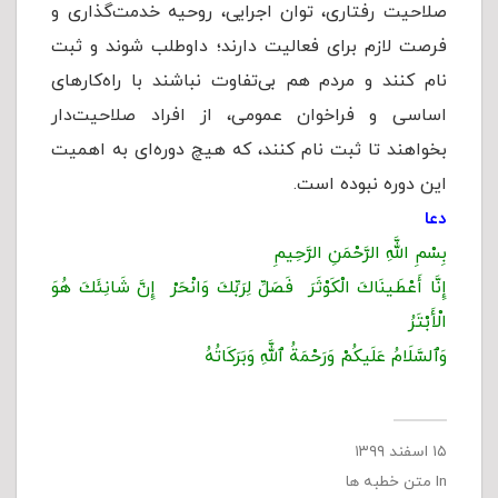
صلاحیت رفتاری، توان اجرایی، روحیه خدمت‌گذاری و
فرصت لازم برای فعالیت دارند؛ داوطلب شوند و ثبت
نام کنند و مردم هم بی‌تفاوت نباشند با راه‌کارهای
اساسی و فراخوان عمومی، از افراد صلاحیت‌‌دار
بخواهند تا ثبت نام کنند، که هیچ دوره‌ای به اهمیت
این دوره نبوده است.
دعا
بِسْمِ اللَّهِ الرَّحْمَنِ الرَّحِیمِ
إِنَّا أَعْطَینَاكَ الْكَوْثَرَ فَصَلِّ لِرَبِّكَ وَانْحَرْ إِنَّ شَانِئَكَ هُوَ
الْأَبْتَرُ
وَٱلسَّلَامُ عَلَیكُمْ وَرَحْمَةُ ٱللَّهِ وَبَرَكَاتُهُ
۱۵ اسفند ۱۳۹۹
In
متن خطبه ها