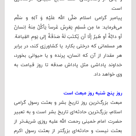
است.
پیامبر گرامی اسلام صَلَّى الله عَلَيْهِ وَ آلِهِ و سَلَّم
می‌فرماید: ما مِن مُسلِمٍ یَغرِسُ غَرساً یَأکُلُ مِنهُ اِنسانٌ
أو دابَّةٌ أو طَیرٌ إلّا أن یُکتَبَ لَهُ صَدَقَةٌ إلی یَومِ القِیامَة.
هر مسلمانی که درختی بکارد یا کشاورزی کند، در برابر
هر مقدار از آن که انسان، پرنده و یا حیوانی بخورد،
خداوند پاداشی مثل پاداش صدقه تا روز قیامت به
وی خواهد داد.
روز پنج شنبه روز مبعث است
مبعث بزرگ‌ترین روز تاریخ بشر و بعثت رسول گرامی
اسلام، بزرگ‌ترین حادثه‌ای تاریخ بشر است و به تعبیر
حضرت امام خمینی رحمت الله علیه روزی شریف‌تر از
بعثت نیست و حادثه‌ای بزرگتر از بعثت رسول اکرم