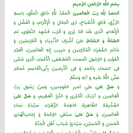
بِسْمِ اللّهِ الرَّحْمَنِ الرَّحِیمِ
اَلحَمدُ لِلّهِ رَبِّ الْعالَمینَ
الْحَمْدُ لِلَّهِ خَالِقِ الْخَلْقِ، بَاسِطِ
الرِّزْقِ، فَالِقِ الْأَصْبَاحِ، ذِی الْجَلالِ وَ الْإِکْرَامِ، وَ الْفَضْلِ وَ
الْإِنْعَامِ، الَّذِی بَعُدَ فَلا یُرَى وَ قَرُبَ فَشَهِدَ النَّجْوَى، ثم
الصَّلَاةُ وَ السَّلَامُ
عَلیٰ أَشْرَفِ الأَنْبِیَاءِ وَ الْمُرْسَلِین وَ
خَاتَمِ السُّفَرَاءِ الْمُکَرَّمِین و حَبِیبِ إِلَهِ الْعَالَمِینَ، الْعَبْدِ
الْمُؤَیدِ وَ الرَّسُولِ الْمصدد الْمُصْطَفِی الْأَمْجَدِ، الَّذِی سُمِّی
فِی السَمَاءِ بِاَحْمَدِ وَ فِی الْأَرَضِینَ بِأَبِی‌الْقَاسِمِ مُحَمَّدٍ
صَلَّى اللَّهُ عَلَیهِ وَ آلِهِ وَسَلَّمْ.
وَ
صَلِّ عَلیٰ
عَلِیٍ اَمیرِ المُومِنین، وَصِیِّ رَسُولِ رَبِّ
الْعَالَمِین و آیَتِک الْکبْرى وَ النَّبَإِ الْعَظِیمِ، وَ
صَلِّ عَلیٰ
الصِّدِّیقَةِ الطَّاهِرَةِ، فَاطِمَةَ الزَّهْرَاءِ، سَیِّدَةِ نِسَاءِ
الْعَالَمِینَ، وَ
صَلِّ عَلیٰ
سِبْطَیِ الرَّحْمَةِ وَ إِمَامی‏‏الْهُدَى
الْحَسَنِ وَ الْحُسَیْنِ، سَیِّدَیْ شَبَابِ أَهْلِ الْجَنَّةِ.
وَ
صَلِّ عَلیٰ
عَلىٍّ بنِ الْحُسَیْنِ زَینِ ‌الْعابِدِینِ وَ مُحَمَّدِ بنِ