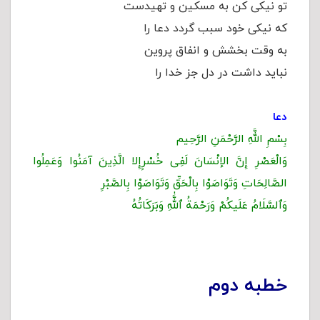
تو نیکى کن به مسکین و تهیدست‌
که نیکى خود سبب گردد دعا را
به وقت بخشش و انفاق پروین‌
نباید داشت در دل جز خدا را
دعا
بِسْمِ اللَّهِ الرَّحْمَنِ الرَّحِیم
وَالْعَصْرِ إِنَّ الإنْسَانَ لَفِی خُسْرٍإِلا الَّذِینَ آمَنُوا وَعَمِلُوا
الصَّالِحَاتِ وَتَوَاصَوْا بِالْحَقِّ وَتَوَاصَوْا بِالصَّبْرِ
وَٱلسَّلَامُ عَلَیكُمْ وَرَحْمَةُ ٱللَّٰهِ وَبَرَكَاتُهُ
خطبه دوم