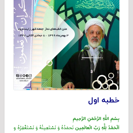
خطبه اول
بِسْمِ اللّهِ الرَّحْمَنِ الرَّحِیمِ
اَلْحَمْدُ لِلَّهِ رَبِّ الْعالَمِین
نَحمَدُهُ وَ نَسْتَعِینُهُ وَ نَسْتَغْفِرُهُ و