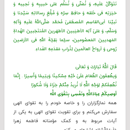
نَتَوَکّلُ عَلَیهِ، وَ نُصَلّی وَ نُسَلِّم عَلی حَبیبِه وَ نَجیبه وَ
خیَرَتِه فی خَلقه وَ حافِظِ سِرّه وَ مُبَلِّغِ رِسالاتِهِ سَیِّدِنا وَ
نَبیِّنا اَبی‌القاسِم المُصطَفیٰ مُحَمَّد صَلَّى‌اللهُ عَلَیهِ وَآلِهِ
وَسَلَّم، وَ عَلیٰ آلِه الاَطیَبینَ الاَطهَرینَ المُنتَجَبینَ الهُداةِ
المَهدیینَ المَعصُومینَ، سیَّما بَقِیَّةَ اللهِ فی الاَرَضینَ
رُوحی وَ اَرواحُ العالَمینَ لِتُرابِ مَقدَمِهِ الفَداءِ.
قَالَ اَللَّهُ تَبَارَكَ وَ تَعَالَى
وَیطْعِمُونَ الطَّعَامَ عَلَىٰ حُبِّهِ مِسْکینًا وَیتِیمًا وَأَسِیرًا . إِنَّمَا
نُطْعِمُکمْ لِوَجْهِ اللَّهِ لَا نُرِیدُ مِنْکمْ جَزَاءً وَلَا شُکورًا
اُوصِیكُمْ عِبَادَاللَّهِ ونَفْسِی بِتَقْوَى اللَّه
همه نمازگزاران را و خاصه خودم را به تقوای الهی
سفارش می‌کنم و برای تقویت تقوای الهی به یکی از
آیات مربوط به و کمک مؤمنانه فاطمه زهرا