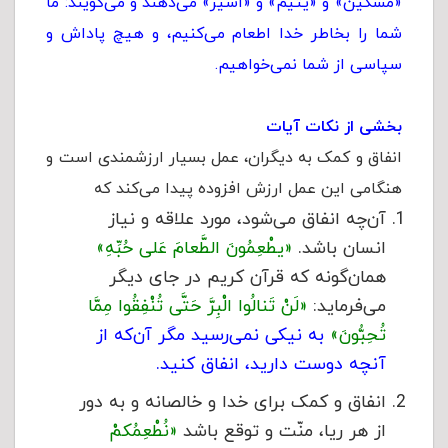
«مسکین» و «یتیم» و «اسیر» می‌دهند و می‌گویند: ما
شما را بخاطر خدا اطعام می‌کنیم، و هیچ پاداش و
سپاسی از شما نمی‌خواهیم.
بخشی از نکات آیات
انفاق و کمک به دیگران، عمل بسیار ارزشمندی است و
هنگامی این عمل ارزش افزوده پیدا می‌کند که
آن‌چه انفاق می‌شود، مورد علاقه و نیاز
انسان باشد.
«یطْعِمُونَ الطَّعامَ عَلى‌ حُبِّهِ»
همان‌گونه که قرآن کریم در جاى دیگر
مى‌فرماید:
«لَنْ تَنالُوا الْبِرَّ حَتَّى تُنْفِقُوا مِمَّا
تُحِبُّونَ»
به نیکى نمى‌رسید مگر آن‌که از
آنچه دوست دارید، انفاق کنید.
انفاق و کمک برای خدا و خالصانه و به دور
از هر ریا، منّت و توقع باشد
«نُطْعِمُکمْ