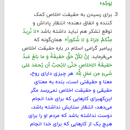
لِوَجْهِ»
برای رسیدن به حقیقت اخلاص کمک
کننده و انفاق دهنده؛ انتظار پاداش و
توقع تشکر هم نباید داشته باشد
«لا نُرِیدُ
مِنْکمْ جَزاءً وَ لا شُکوراً».
همان‌گونه که
پیامبر گرامی اسلام در باره حقیقت اخلاص
می‌فرماید:
إنَّ لِکُلِّ حَقٍّ حَقیقَةً وَ ما بَلَغَ عَبدٌ
حَقیقَةَ الاِخلاصِ حَتّی لایُحِبَّ أن یُحمَدَ عَلی
شَی‌ءٍ مِن عَمَلٍ لِلّه:
هر چیزی دارای روح،
معنا و حقیقتی است، بنده به معنای
حقیقی و حقیقت اخلاص نمی‌رسد مگر
این‌کهبرای کارهایی که برای خدا انجام
می‌دهد، انتظار ستایش نداشته باشد،
دوست نداشته باشد که مردم او را برای
هیچ یک از کارهایی که برای خدا انجام