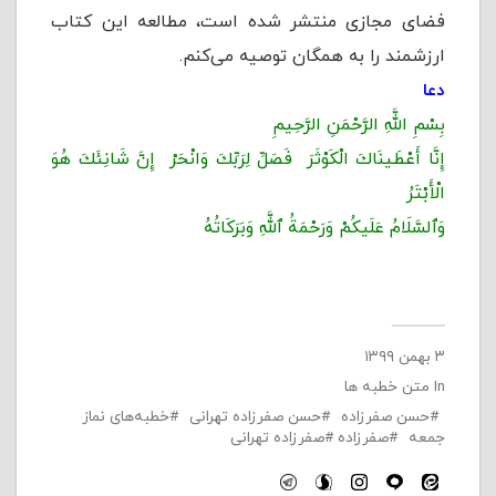
فضای مجازی منتشر شده است، مطالعه این کتاب
ارزشمند را به همگان توصیه می‌کنم.
دعا
بِسْمِ اللَّهِ الرَّحْمَنِ الرَّحِیمِ
إِنَّا أَعْطَینَاكَ الْكَوْثَرَ فَصَلِّ لِرَبِّكَ وَانْحَرْ إِنَّ شَانِئَكَ هُوَ
الْأَبْتَرُ
وَٱلسَّلَامُ عَلَیكُمْ وَرَحْمَةُ ٱللَّهِ وَبَرَكَاتُهُ
۳ بهمن ۱۳۹۹
In
متن خطبه ها
حسن صفرزاده
حسن صفرزاده تهرانی
خطبه‌های نماز
جمعه
صفرزاده
صفرزاده تهرانی