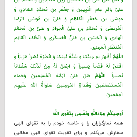
عَلىّ باقِرِ عِلمِ الْنَبِیین وَ جَعْفَرِ بنِ مُحَمَّدٍ الصّادِقِ وَ
موسَی بنِ جَعفَرٍ الْکاظِمِ وَ عَلىّ بنِ مُوسَی الرِّضا
الْمُرتَضَی وَ مُحَمَّدٍ بنِ عَلىٍّ الْجَوادِ و عَلىّ‌ بنِ‌ مُحَمَّدٍ
الْهادِی وَ الْحَسَنِ بنِ عَلىٍّ الْعَسکَرِی وَ الْخَلفِ الْقائِمِ
الْمُنتَظَرِ الْمَهدِی.
اللَّهُمَّ
أَظْهِرْ بِهِ دِینَکَ وَ سُنَّةَ نَبِیِّکَ وَ انْصُرْهُ نَصْراً عَزِیزاً وَ
افْتَحْ لَهُ فَتْحاً یَسِیراً وَ اجْعَلْ لَهُ مِنْ لَدُنْکَ سُلْطَاناً
نَصِیراً.
اللَّهُمَّ
صَلِّ عَلیٰ اَئِمَّةِ الْمُسلِمینَ وَحُماةِ
الْمُستَضعَفینَ وَهُداةِ المُومِنینَ صَلواةُ الله عَلَیهِم
اَجمَعینَ.
اُوصِیكُمْ عِبَادَاللَّهِ ونَفْسِی بِتَقْوَى اللَّه
همه نمازگزاران را و خاصه خودم را به تقوای الهی
سفارش می‌کنم و برای تقویت تقوای الهی مطالبی