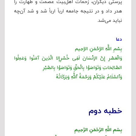
پرستی دیگران، زحمات اهل‌بیت عصمت و طهارت را
هدر داد و در نتیجه جامعه ارباً ارباً شد و شد آن‌چه
نباید می‌شد.
دعا
بِسْمِ اللَّهِ الرَّحْمَنِ الرَّحِیم
وَالْعَصْرِ إِنَّ الإنْسَانَ لَفِی خُسْرٍإِلا الَّذِینَ آمَنُوا وَعَمِلُوا
الصَّالِحَاتِ وَتَوَاصَوْا بِالْحَقِّ وَتَوَاصَوْا بِالصَّبْرِ
وَٱلسَّلَامُ عَلَيْكُمْ وَرَحْمَةُ ٱللَّٰهِ وَبَرَكَاتُهُ
خطبه دوم
بِسْمِ اللّهِ الرَّحْمَنِ الرَّحِیمِ