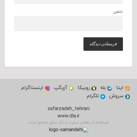
تلفن
ایتا
بله
روبیکا
آی‌گپ
اینستاگرام
سروش
تلگرام
safarzadeh_tehrani
www.dla.ir
استفاده از مطالب سایت با ذکر منبع بلامانع است