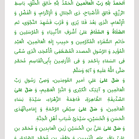
اَلحَمدُ لِلّهِ رَبِّ الْعالَمینَ
الْحَمْدُ لِلَّهِ خَالِقِ الْخَلْقِ، بَاسِطِ
الرِّزْقِ، فَالِقِ الْأَصْبَاحِ، ذِی الْجَلالِ وَ الْإِکْرَامِ، وَ الْفَضْلِ وَ
الْإِنْعَامِ، الَّذِی بَعُدَ فَلا یُرَى وَ قَرُبَ فَشَهِدَ النَّجْوَى، ثم
الصَّلَاةُ وَ السَّلَامُ
عَلیٰ أَشْرَفِ الأَنْبِیَاءِ وَ الْمُرْسَلِین وَ
خَاتَمِ السُّفَرَاءِ الْمُکَرَّمِین و حَبِیبِ إِلَهِ الْعَالَمِینَ، الْعَبْدِ
الْمُؤَیدِ وَ الرَّسُولِ الْمصدد الْمُصْطَفِی الْأَمْجَدِ، الَّذِی سُمِّی
فِی السَمَاءِ بِاَحْمَدِ وَ فِی الْأَرَضِینَ بِأَبِی‌الْقَاسِمِ مُحَمَّدٍ
صَلَّى اللَّهُ عَلَیهِ وَ آلِهِ وَسَلَّمْ.
وَ
صَلِّ عَلیٰ
عَلِیٍ اَمیرِ المُومِنین، وَصِیِّ رَسُولِ رَبِّ
الْعَالَمِین و آیَتِک الْکبْرى وَ النَّبَإِ الْعَظِیمِ، وَ
صَلِّ عَلیٰ
الصِّدِّیقَةِ الطَّاهِرَةِ، فَاطِمَةَ الزَّهْرَاءِ، سَیِّدَةِ نِسَاءِ
الْعَالَمِینَ، وَ
صَلِّ عَلیٰ
سِبْطَیِ الرَّحْمَةِ وَ إِمَامی‏‏الْهُدَى
الْحَسَنِ وَ الْحُسَیْنِ، سَیِّدَیْ شَبَابِ أَهْلِ الْجَنَّةِ.
وَ
صَلِّ عَلیٰ
عَلىٍّ بنِ الْحُسَیْنِ زَینِ ‌الْعابِدِینِ وَ مُحَمَّدِ بنِ
عَلىّ باقِرِ عِلمِ الْنَبِیین وَ جَعْفَرِ بنِ مُحَمَّدٍ الصّادِقِ وَ