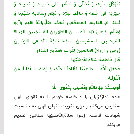
نَتَوَکّلُ عَلَیهِ، وَ نُصَلّی وَ نُسَلِّم عَلی حَبیبِه وَ نَجیبه وَ
خیَرَتِه فی خَلقه وَ حافِظِ سِرّه وَ مُبَلِّغِ رِسالاتِهِ سَیِّدِنا وَ
نَبیِّنا اَبی‌القاسِم المُصطَفیٰ مُحَمَّد صَلَّى‌اللهُ عَلَیهِ وَآلِهِ
وَسَلَّم، وَ عَلیٰ آلِه الاَطیَبینَ الاَطهَرینَ المُنتَجَبینَ الهُداةِ
المَهدیینَ المَعصُومینَ، سیَّما بَقِیَّةَ اللهِ فی الاَرَضینَ
رُوحی وَ اَرواحُ العالَمینَ لِتُرابِ مَقدَمِهِ الفَداءِ.
قال فاطمة سَلامُ‌الله‌عَلَیْها
فَجَعَلَ اَللَّهُ… طَاعَتَنَا نِظَاماً لِلْمِلَّةِ، وَ إِمَامَتَنَا أَمَاناً مِنَ
اَلْفُرْقَةِ
اُوصِیكُمْ عِبَادَاللَّهِ ونَفْسِی بِتَقْوَى اللَّه
همه نمازگزاران را و خاصه خودم را به تقوای الهی
سفارش می‌کنم و برای تقویت تقوای الهی به مناسبت
شهادت فاطمه زهرا سَلامُ‌الله‌عَلَیْها مطالبی تقدیم
می‌کنم.