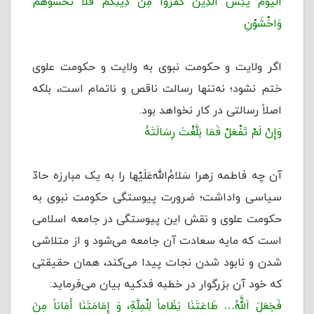
الْيَوْمَ يَئِسَ الَّذِينَ كَفَرُوا مِنْ دِينِكُمْ فَلا تَخْشَوْهُمْ
وَاخْشَوْنِ
اگر ولایت و حکومت نبوی به ولایت و حکومت علوی
ختم نشود؛ نه‌تنها رسالت ناقص و ناتمام است، بلکه
اصلاً رسالتی در کار نخواهد بود.
وَإِنْ لَمْ تَفْعَلْ فَمَا بَلَّغْتَ رِسَالَتَهُ
آن چه فاطمه زهرا سَلامُ‌الله‌عَلَیْها را به یک مبارزه حادّ
سیاسی واداشت؛ ضرورت پیوستگی حكومت نبوی به
حكومت علوی و نقش این پیوستگی در جامعه اسلامی
است که مایه سعادت آن جامعه می‌شود و از متلاشی
شدن و نابود شدن نجات پیدا می‌کند، همان حقیقتی
که خود آن بزرگوار در خطبه فدكیه بیان می‌فرماید:
فَجَعَلَ اَللَّهُ… طَاعَتَنَا نِظَاماً لِلْمِلَّةِ، وَ إِمَامَتَنَا أَمَاناً مِنَ