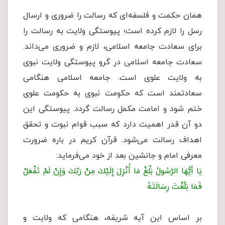
همان حکمت و فلسفه‌ای که رسالت را ضروری و ارسال
رسل را لازم کرده است؛ پیوستگی ولایت به رسالت را
برای سعادت جامعه اسلامی، لازم و ضروری می‌داند.
سعادت جامعه اسلامی در گرو پیوستگی ولایت نبوی
به ولایت علوی است. جامعه اسلامی هنگامی
سعادتمند است که حکومت نبوی به حکومت علوی
ختم شود و امامت مکمل رسالت گردد. پیوستگی این
دو آن قدر اهمیت دارد که سبب قوام نبوت و تحقق
اهداف رسالت می‌شود. قرآن کریم در باره ضرورت
معرفی امام و جانشین بعد از خود می‌فرماید:
يَا أَيُّهَا الرَّسُولُ بَلِّغْ مَا أُنْزِلَ إِلَيْكَ مِنْ رَبِّكَ وَإِنْ لَمْ تَفْعَلْ
فَمَا بَلَّغْتَ رِسَالَتَهُ
بر اساس این آیه شریفه، هنگامی که ولایت و