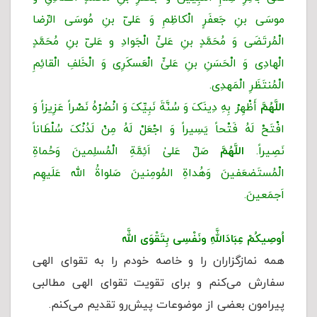
موسَی بنِ جَعفَرٍ الْکاظِمِ وَ عَلىّ بنِ مُوسَی الرِّضا
الْمُرتَضَی وَ مُحَمَّدٍ بنِ عَلىٍّ الْجَوادِ و عَلىّ‌ بنِ‌ مُحَمَّدٍ
الْهادِی وَ الْحَسَنِ بنِ عَلىٍّ الْعَسکَرِی وَ الْخَلفِ الْقائِمِ
الْمُنتَظَرِ الْمَهدِی.
اللَّهُمَّ
أَظْهِرْ بِهِ دِینَکَ وَ سُنَّةَ نَبِیِّکَ وَ انْصُرْهُ نَصْراً عَزِیزاً وَ
افْتَحْ لَهُ فَتْحاً یَسِیراً وَ اجْعَلْ لَهُ مِنْ لَدُنْکَ سُلْطَاناً
نَصِیراً.
اللَّهُمَّ
صَلِّ عَلیٰ اَئِمَّةِ الْمُسلِمینَ وَحُماةِ
الْمُستَضعَفینَ وَهُداةِ المُومِنینَ صَلواةُ الله عَلَیهِم
اَجمَعینَ.
اُوصِیكُمْ عِبَادَاللَّهِ ونَفْسِی بِتَقْوَى اللَّه
همه نمازگزاران را و خاصه خودم را به تقوای الهی
سفارش می‌کنم و برای تقویت تقوای الهی مطالبی
پیرامون بعضی از موضوعات پیش‌رو تقدیم می‌کنم.