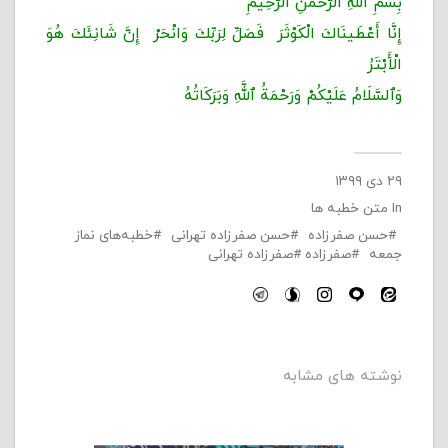
بِسْمِ اللَّهِ الرَّحْمَنِ الرَّحِیمِ
إِنَّا أَعْطَینَاكَ الْكَوْثَرَ فَصَلِّ لِرَبِّكَ وَانْحَرْ إِنَّ شَانِئَكَ هُوَ
الْأَبْتَرُ
وَٱلسَّلَامُ عَلَيْكُمْ وَرَحْمَةُ ٱللَّهِ وَبَرَكَاتُهُ
۲۹ دی ۱۳۹۹
In
متن خطبه ها
حسن صفرزاده
حسن صفرزاده تهرانی
خطبه‌های نماز
جمعه
صفرزاده
صفرزاده تهرانی
نوشته های مشابه