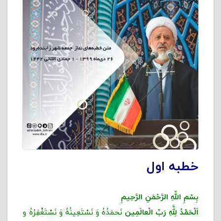
خطبه اول
بِسْمِ اللّهِ الرَّحْمَنِ الرَّحِیمِ
اَلْحَمْدُ لِلَّهِ رَبِّ الْعالَمِین
نَحمَدُهُ وَ نَسْتَعِینُهُ وَ نَسْتَغْفِرُهُ و