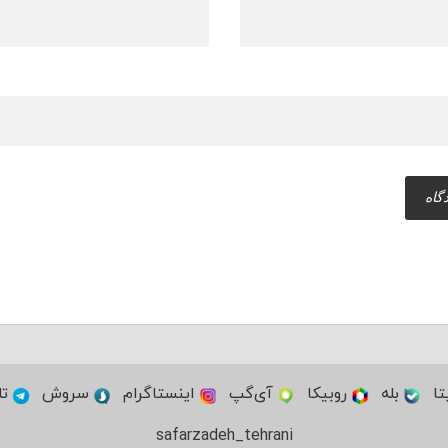
تا
بله
روبیکا
آی‌گپ
اینستاگرام
سروش
تل
safarzadeh_tehrani