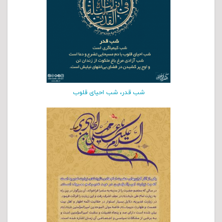
شب قدر، شب احیای قلوب