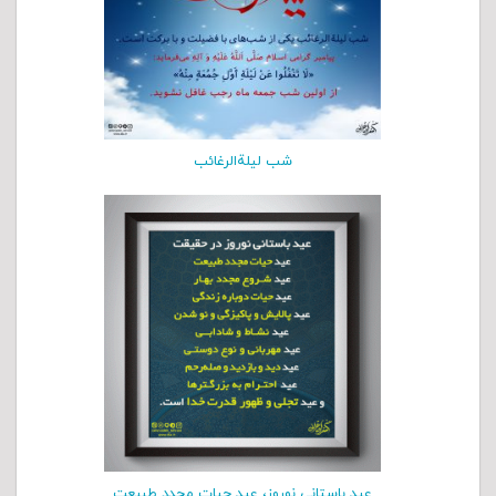
شب لیلةالرغائب
عید باستانی نوروز، عید حیات مجدد طبیعت