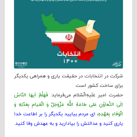
شرکت در انتخابات در حقیقت یاری و همراهی یکدیگر
برای ساخت کشور است.
حضرت امیر عَلَیهِ‌الْسَّلام می‌فرماید:
فَهَلُمَّ اَیهَا النّاسُ
اِلَى التَّعاوُنِ عَلى طاعَةِ اللّه عَزَّوَجَلَّ وَ الْقیامِ بِعَدْلِهِ وَ
الْوَفاءِ بِعَهْدِهِ،
اى مردم بیایید یکدیگر را بر اطاعت خدا
یارى کنید و عدالتش را بپادارید و به عهدش وفا کنید.