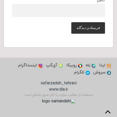
تلفن
ایتا
بله
روبیکا
آی‌گپ
اینستاگرام
سروش
تلگرام
safarzadeh_tehrani
www.dla.ir
استفاده از مطالب سایت با ذکر منبع بلامانع است