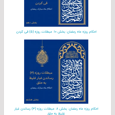
احکام روزه ماه رمضان: بخش ۱۰: مبطلات روزه (۵) قی کردن
احکام روزه ماه رمضان: بخش ۸: مبطلات روزه (۳) رساندن غبار
غلیظ به حلق