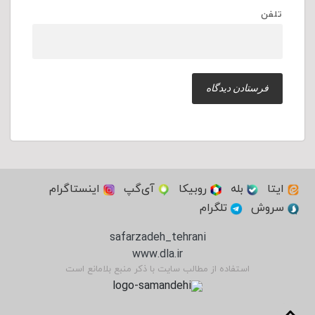
تلفن
ایتا
بله
روبیکا
آی‌گپ
اینستاگرام
سروش
تلگرام
safarzadeh_tehrani
www.dla.ir
استفاده از مطالب سایت با ذکر منبع بلامانع است