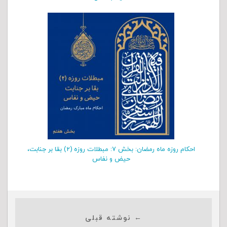
احکام روزه ماه رمضان: بخش ۷: مبطلات روزه (۲) بقا بر جنابت،
حیض و نفاس
← نوشته قبلی