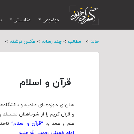
موضوعی
مناسبتی
س
>
>
>
>
خانه
مطالب
چند رسانه
عکس نوشته
ق
قرآن و اسلام
هـان‌ای حـوزه‌هــای عـلمیه و دانشگاه
و قرآن كریم را از شرجاهلان متنسك و
علم و عمد به
“قرآن و اسلام”
تاخته
امام خمینی رحمت الله علیه