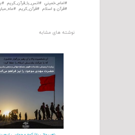
امام_خميني
انس_با_قرآن_كريم
ب
قرآن و اسلام
قرآن_كريم
ماه_مبا
نوشته های مشابه
راهپیمائی باشکوه و حماسی اربعی