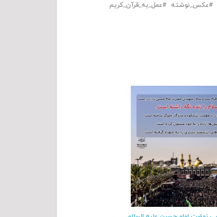
عکس_نوشته
عمل_به_قرآن_كريم
سی نهضت امام حسین علیه السلام