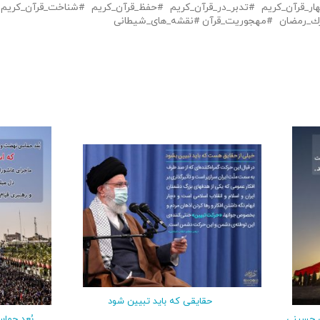
هار_قرآن_كريم
تدبر_در_قرآن_كريم
حفظ_قرآن_كريم
شناخت_قرآن_كريم
رك_رمضان
مهجوریت_قرآن
نقشه_های_شیطانی
حقایقی که باید تبیین شود
ن حسینی
بُعد حما