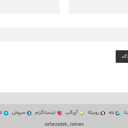
تا
بله
روبیکا
آی‌گپ
اینستاگرام
سروش
تل
safarzadeh_tehrani