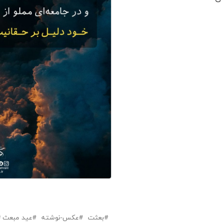
بعثت
عکس-نوشته
عید مبعث