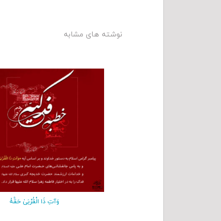
نوشته های مشابه
وَآتِ ذَا الْقُرْ‌بَیٰ حَقَّهُ