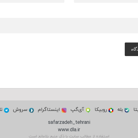
تا
بله
روبیکا
آی‌گپ
اینستاگرام
سروش
تل
safarzadeh_tehrani
www.dla.ir
استفاده از مطالب سایت با ذکر منبع بلامانع است