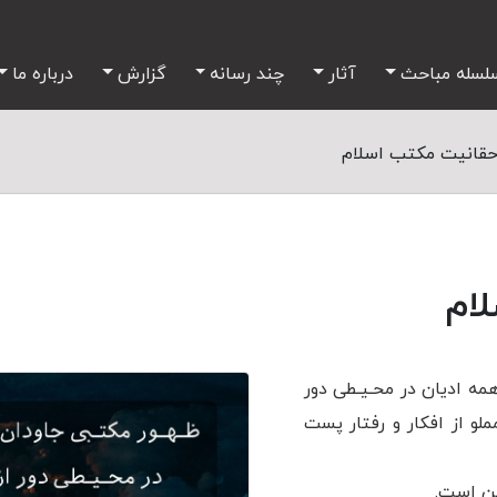
لسله مباحث
آثار
چند رسانه
گزارش
درباره ما
قانیت مکتب اسلام
ام
مه ادیان در محـیـطی دور
مملو از افکار و رفتار پست
ین است.