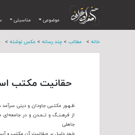
موضوعی
مناسبتی
س
>
>
>
>
خانه
مطالب
چند رسانه
عکس نوشته
ح
حقانیت مکتب اسل
ظـهـور مکتـبی جاودان و دینی سرآمد ه
از فرهـنــگ و تــمـدن و در جامعه‌ای 
جاهلی
خـود دلیـل بر حـقانیت آن مکتب و آی