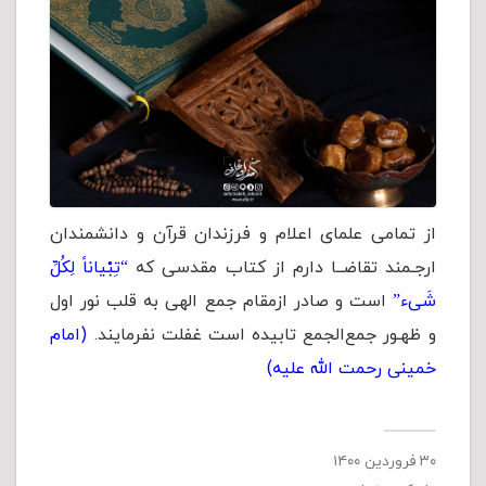
از تمامی علمای اعلام و فرزندان قرآن و دانشمندان
ارجـمند تقاضــا دارم از كتاب مقدسی كه
“تِبْیاناً لِکُلِّ
شَیء”
است و صادر ازمقام جمع الهی به قلب نور اول
و ظهـور جمع‌الجمع تابیده است غفلت نفرمایند.
(امام
خمینی رحمت الله علیه)
۳۰ فروردین ۱۴۰۰