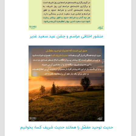
منشور اخلاقی مراسم و جشن عید سعید غدیر
حدیث توحید مفضّل را همانند حدیث شریف کسا؛ بخوانیم