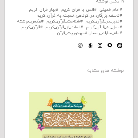
In
عکس نوشته
امام خمینی
انس_با_قرآن_كريم
بهار_قرآن_كريم
تاسف_بزرگان_در_کوتاهی_نسبت_به_قرآن_کریم
تدبر_در_قرآن_كريم
شناخت_قرآن_كريم
عکس_نوشته
عمل_به_قرآن_كريم
غفلت_از_قرآن_کریم
قرآن_كريم
ماه_مبارك_رمضان
مهجوريت_قرآن
نوشته های مشابه