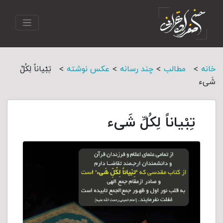
>
>
>
>
خانه
مطالب
چند رسانه
عکس نوشته
تِبْیاناً لِکُلِّ
شَیء
تِبْیاناً لِکُلِّ شَیء