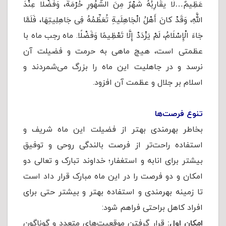
عَظِیمٌ…لَا یقَارِبُهُ شَهْرٌ مِنَ الشُّهُورِ حُرْمَةً، وَفَضْلًا عِنْدَ
اللَّهِ، وَقَدْ کانَ أَهْلُ الْجَاهِلَیةِ تُعَظِّمُهُ فِی جَاهِلِیتِهَا، فَلَمَّا
جَاءَ الْإِسْلَامُ، لَمْ یَزْدَدْ إِلَّا تَعْظِیمًا وَفَضْلًا. ماه رجب ماه با
عظمتی است، هیچ ماهی به حرمت و فضیلت آن
نرسد و در جاهلیت این ماه را بزرگ می‌شمردند و
اسلام بر جلال و عظمت آن افزود.
تنوع فرصت‌ها
بخاطر بهرمندی بهتر از فضیلت این ماه شریف و
استفاده راحت‌تر از فرصت بالندگی روحی و توفیق
بیشتر برای انابه و استغفار؛ خداوند تبارک و تعالی دو
امکان و دو فرصت را در این ماه مبارک قرار داد است
تا زمینه بهرمندی و استفاده بهتر و بیشتر حتی برای
افراد کاهل براحتی فراهم شود:
امکان اول:
قرار گرفتن موقعیت‌های متعدد و گوناگون