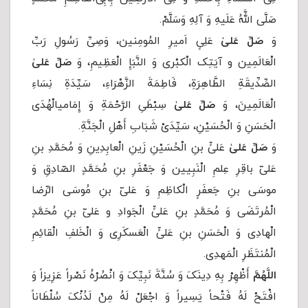
صَلَّى اللَّهُ عَلَیهِ وَ آلِهِ وَسَلَّمْ.
وَ
صَلِّ عَلیٰ
عَلِیٍ اَمیرِ المُومِنین، وَصِیِّ رَسُولِ رَبِّ
الْعَالَمِین و آیَتِک الْکبْرى وَ النَّبَإِ الْعَظِیمِ، وَ
صَلِّ عَلیٰ
الصِّدِّیقَةِ الطَّاهِرَةِ، فَاطِمَةَ الزَّهْرَاءِ، سَیِّدَةِ نِسَاءِ
الْعَالَمِینَ، وَ
صَلِّ عَلیٰ
سِبْطَیِ الرَّحْمَةِ وَ إِمَامی‏‏الْهُدَى
الْحَسَنِ وَ الْحُسَیْنِ، سَیِّدَیْ شَبَابِ أَهْلِ الْجَنَّةِ.
وَ
صَلِّ عَلیٰ
عَلىٍّ بنِ الْحُسَیْنِ زَینِ ‌الْعابِدِینِ وَ مُحَمَّدِ بنِ
عَلىّ باقِرِ عِلمِ الْنَبِیین وَ جَعْفَرِ بنِ مُحَمَّدٍ الصّادِقِ وَ
موسَی بنِ جَعفَرٍ الْکاظِمِ وَ عَلىّ بنِ مُوسَی الرِّضا
الْمُرتَضَی وَ مُحَمَّدٍ بنِ عَلىٍّ الْجَوادِ و عَلىّ‌ بنِ‌ مُحَمَّدٍ
الْهادِی وَ الْحَسَنِ بنِ عَلىٍّ الْعَسکَرِی وَ الْخَلفِ الْقائِمِ
الْمُنتَظَرِ الْمَهدِی.
اللَّهُمَّ
أَظْهِرْ بِهِ دِینَکَ وَ سُنَّةَ نَبِیِّکَ وَ انْصُرْهُ نَصْراً عَزِیزاً وَ
افْتَحْ لَهُ فَتْحاً یَسِیراً وَ اجْعَلْ لَهُ مِنْ لَدُنْکَ سُلْطَاناً