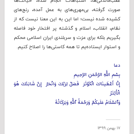
عقب‌ماندگی‌ها‌، اشتباهات انجام شده، خیانت‌ها
صورت گرفته، بی‌مهری‌های به عمل آمده، رنج‌های
کشیده شده نیست؛ اما این به این معنا نیست که از
نظام، انقلاب، اسلام و گذشته پر افتخار خود فاصله
بگیریم بلکه برای عزت و سربلندی ایران اسلامی محكم
و استوار ایستاده‌یم تا همه کاستی‌ها را اصلاح کنیم.
دعا
بِسْمِ اللَّهِ الرَّحْمَنِ الرَّحِیمِ
إِنَّا أَعْطَینَاكَ الْكَوْثَرَ فَصَلِّ لِرَبِّكَ وَانْحَرْ إِنَّ شَانِئَكَ هُوَ
الْأَبْتَرُ
وَٱلسَّلَامُ عَلَیكُمْ وَرَحْمَةُ ٱللَّهِ وَبَرَكَاتُهُ
۱۷ بهمن ۱۳۹۹