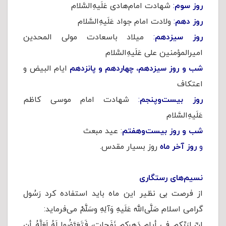
روز سوم
:
شهادت امام‌هادی عَلَیهِ‌السَّلام
روز دهم
:
ولادت امام جواد عَلَیهِ‌السَّلام
روز سیزدهم
:
میلاد باسعادت مولی المحدین
امیرالمؤمنین علی عَلَیهِ‌السَّلام
شب و روز سیزدهم، چهاردهم و پانزدهم
ایام البیض و
اعتکاف
روز بیست‌وپنجم
:
شهادت امام موسی کاظم
عَلَیهِ‌السَّلام
شب و روز بیست‌وهفتم
: عید مبعث
و
روز آخر ماه
روز بسیار مقدس.
نسیم‌های رستگاری
از فرصت بی نظیر این ماه باید استفاده کرد رَسُول
گرامی اسلام صَلَّى‌الله عَلَیهِ وَآلِهِ وسَلَّمْ می‌فرماید:
إنّ لِرَبِّکم فی أیامِ دَهرِکم نَفَحاتٍ، فَتَعَرَّضُوا لَهُ لَعَلَّهُ أن