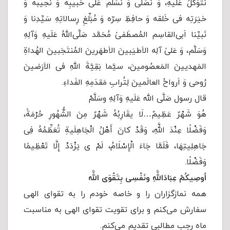
نَتَوَکّلُ عَلَیهِ، وَ نُصَلّی وَ نُسَلِّم عَلی حَبیبِه وَ نَجیبه وَ
خیَرَتِه فی خَلقه وَ حافِظِ سِرّه وَ مُبَلِّغِ رِسالاتِهِ سَیِّدِنا وَ
نَبیِّنا اَبی‌القاسِم المُصطَفیٰ مُحَمَّد صَلَّى‌اللهُ عَلَیهِ وَآلِهِ
وَسَلَّم، وَ عَلیٰ آلِه الاَطیَبینَ الاَطهَرینَ المُنتَجَبینَ الهُداةِ
المَهدیینَ المَعصُومینَ، سیَّما بَقِیَّةَ اللهِ فی الاَرَضینَ
رُوحی وَ اَرواحُ العالَمینَ لِتُرابِ مَقدَمِهِ الفَداءِ.
قال رسول صَلَّى الله عَلَیهِ وَآلِهِ وسَلَّمْ
هُوَ شَهْرٌ عَظِیمٌ…لَا یقَارِبُهُ شَهْرٌ مِنَ الشُّهُورِ حُرْمَةً،
وَفَضْلًا عِنْدَ اللَّهِ، وَقَدْ کانَ أَهْلُ الْجَاهِلَیةِ تُعَظِّمُهُ فِی
جَاهِلِیتِهَا، فَلَمَّا جَاءَ الْإِسْلَامُ، لَمْ ی یَزْدَدْ إِلَّا تَعْظِیمًا
وَفَضْلًا.
اُوصِیكُمْ عِبَادَاللَّهِ ونَفْسِی بِتَقْوَى اللَّه
همه نمازگزاران را و خاصه خودم را به تقوای الهی
سفارش می‌کنم و برای تقویت تقوای الهی به مناسبت
ماه رجب مطالبی تقدیم می‌کنم.