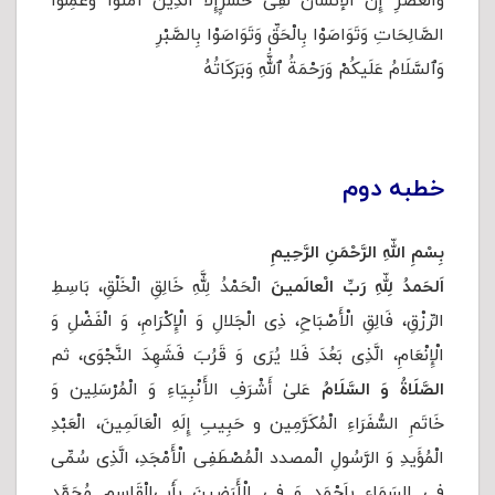
وَالْعَصْرِ إِنَّ الإنْسَانَ لَفِی خُسْرٍإِلا الَّذِینَ آمَنُوا وَعَمِلُوا
الصَّالِحَاتِ وَتَوَاصَوْا بِالْحَقِّ وَتَوَاصَوْا بِالصَّبْرِ
وَٱلسَّلَامُ عَلَیكُمْ وَرَحْمَةُ ٱللَّٰهِ وَبَرَكَاتُهُ
خطبه دوم
بِسْمِ اللّهِ الرَّحْمَنِ الرَّحِیمِ
اَلحَمدُ لِلّهِ رَبِّ الْعالَمینَ
الْحَمْدُ لِلَّهِ خَالِقِ الْخَلْقِ، بَاسِطِ
الرِّزْقِ، فَالِقِ الْأَصْبَاحِ، ذِی الْجَلالِ وَ الْإِکْرَامِ، وَ الْفَضْلِ وَ
الْإِنْعَامِ، الَّذِی بَعُدَ فَلا یُرَى وَ قَرُبَ فَشَهِدَ النَّجْوَى، ثم
الصَّلَاةُ وَ السَّلَامُ
عَلیٰ أَشْرَفِ الأَنْبِیَاءِ وَ الْمُرْسَلِین وَ
خَاتَمِ السُّفَرَاءِ الْمُکَرَّمِین و حَبِیبِ إِلَهِ الْعَالَمِینَ، الْعَبْدِ
الْمُؤَیدِ وَ الرَّسُولِ الْمصدد الْمُصْطَفِی الْأَمْجَدِ، الَّذِی سُمِّی
فِی السَمَاءِ بِاَحْمَدِ وَ فِی الْأَرَضِینَ بِأَبِی‌الْقَاسِمِ مُحَمَّدٍ