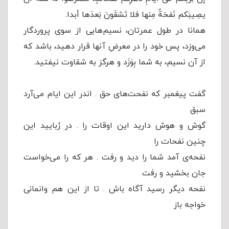
یصِیبَکم نَفحَةٌ مِنها فلا تَشقَونَ بَعدَها أبدا.
همانا در طول عمرتان، نسیم‌هایى از سوى پروردگار
مى‌وزد، پس خود را در معرضِ آنها قرار دهید، باشد که
از آن نسیم، به شما بِوَزَد و هرگز به شقاوت نیفتید.
گفت پیغمبر که نفحت‌های حق . اندر این ایام می‌آرد
سبق
گوش و هوش دارید این اوقات را . در رُبایید این
چنین نفحات را
نفحه‌ی آمد شما را دید و رفت . هر که را می‌خواست
جان بخشید و رفت
نفحه دیگر رسید آگاه باش . تا از این هم وانمانی
خواجه باز