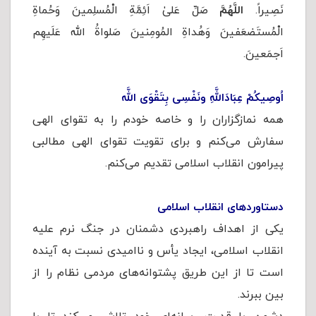
نَصِیراً.
اللَّهُمَّ
صَلِّ عَلیٰ اَئِمَّةِ الْمُسلِمینَ وَحُماةِ
الْمُستَضعَفینَ وَهُداةِ المُومِنینَ صَلواةُ الله عَلَیهِم
اَجمَعینَ.
اُوصِیكُمْ عِبَادَاللَّهِ ونَفْسِی بِتَقْوَى اللَّه
همه نمازگزاران را و خاصه خودم را به تقوای الهی
سفارش می‌کنم و برای تقویت تقوای الهی مطالبی
پیرامون انقلاب اسلامی تقدیم می‌کنم.
دستاوردهای انقلاب اسلامی
یکی از اهداف راهبردی دشمنان در جنگ نرم علیه
انقلاب اسلامی، ایجاد یأس و ناامیدی نسبت به آینده
است تا از این طریق پشتوانه‌های مردمی نظام را از
بین‌ ببرند.