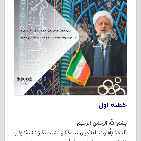
خطبه اول
بِسْمِ اللّهِ الرَّحْمَنِ الرَّحِیمِ
اَلْحَمْدُ لِلَّهِ رَبِّ الْعالَمِین
نَحمَدُهُ وَ نَسْتَعِینُهُ وَ نَسْتَغْفِرُهُ و