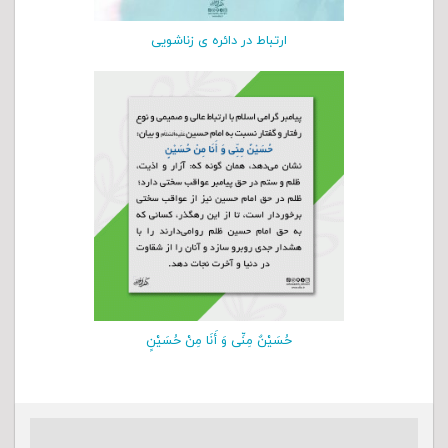
ارتباط در دائره ی زناشویی
حُسَیْنٌ مِنِّی وَ أَنَا مِنْ حُسَیْنٍ