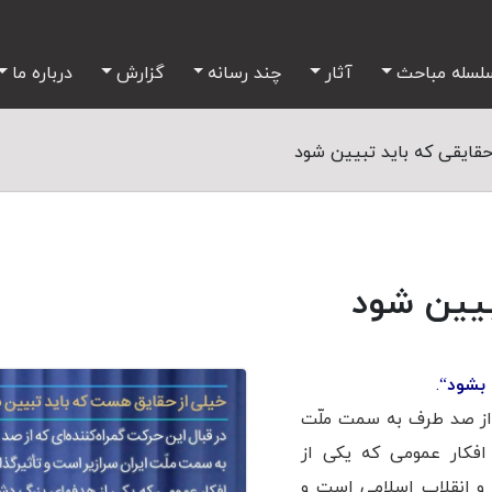
لسله مباحث
آثار
چند رسانه
گزارش
درباره ما
قایقی که باید تبیین شود
بیین شود
 بشود
“.
ه از صد طرف به سمت ملّت
 افکار عمومی که یکی از
 و انقلاب اسلامی است و