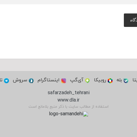
تا
بله
روبیکا
آی‌گپ
اینستاگرام
سروش
تل
safarzadeh_tehrani
www.dla.ir
استفاده از مطالب سایت با ذکر منبع بلامانع است