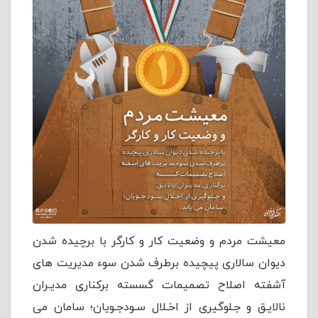
معیشت مردم و وضعیت کار و کارگر با برچیده شدن
دیوان سالاری پیچیده برطرف شدن سوء مدیریت های
آشفته اصلاح تصمیمات گسسته برکناری مدیـران
نالایـق و جـلوگیری از اخـلال سـودجـویان؛ سامان می