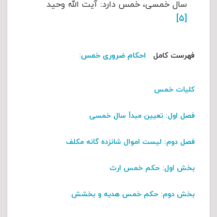
سال خمسی، خمس دارد: آیت الله وحید
[۵]
فهرست کامل
احکام ضروری خمس
:
کلیات خمس
فصل اول
: تعیین مبدأ سال خمسی
فصل دوم
: لیست اموال شانزده گانه مکلف
بخش اول:
حکم خمس ارث
بخش دوم:
حکم خمس هدیه و بخشش