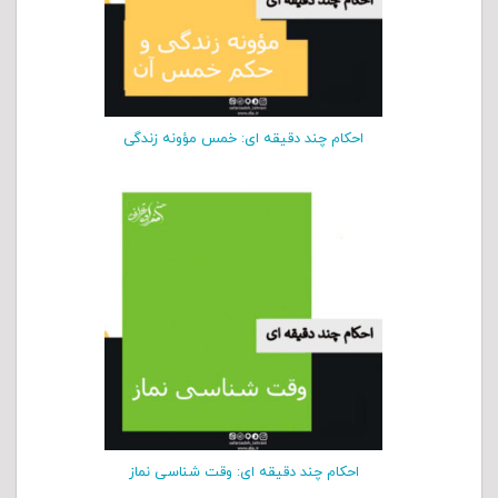
احکام چند دقیقه ای: خمس مؤونه زندگی
احکام چند دقیقه ای: وقت شناسی نماز