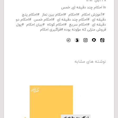
۳۰ آبان ۱۴۰۴
In
احکام چند دقیقه ای
,
خمس
آموزش احکام
احکام
احکام بین نماز
احکام پنج
دقیقه ای
احکام چند دقیقه ای
احکام خمس
احکام دو
دقیقه ای
احکام سریع
احکام کوتاه
بیان احکام
پول
فروش منزلی که مؤونه بوده
فراگیری احکام
نوشته های مشابه